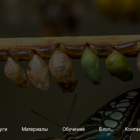
нутренних агентов изменений (методологов, коучей, скрам
й разработки ПО через продуктовые команды
 команды разработки ПО
ной архитектуры и ИТ-инфраструктуры
атрат, тарификация ИТ-услуг
планирование потребности в ИТ-ресурсах
уг
равления ИТ
и восстановление услуг
 изменений
кация обращений пользователей
о базе знаний
уги
Материалы
Обучение
Блог
Конта