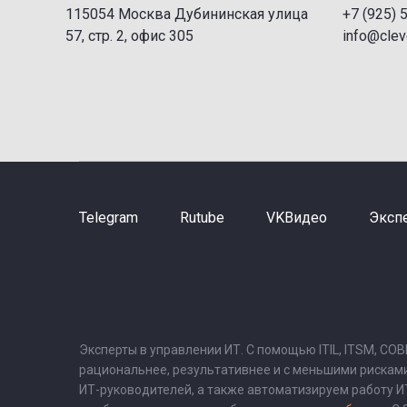
115054 Москва Дубининская улица
+7 (925) 
57, стр. 2, офис 305
info@cleve
Telegram
Rutube
VKВидео
Эксп
Эксперты в управлении ИТ. С помощью ITIL, ITSM, CO
рациональнее, результативнее и с меньшими рискам
ИТ-руководителей, а также автоматизируем работу 