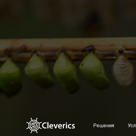
Решения
Услуги
Altevics
Подготовка и поддержка в
Стоимость
Выстраивание современно
Документы
Диагностика продуктовой
Партнерская программа Altevics
Документирование сервис
Учет и распределение ИТ-з
Управление мощностями и 
Управление качеством усл
Оценка эффективности уп
Поддержка пользователей 
Планирование и контроль
Управление проблемами
Автоматическая классифи
Интеллектуальный поиск п
Решения
Усл