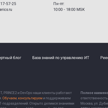
517-57-25
Пн-пт:
rics.ru
10:00 - 18:00 MSK
ертный блог
База знаний по управлению ИТ
Рее
BIT, PRINCE2 и DevOps наши клиенты работают
Полное наимено
и.
Обучаем
,
консультируем
и поддерживаем
ответственность
ИТ-подразделений. Открыто делимся знаниями
Москва, ул. Дубини