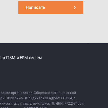
Написать
стр ITSM-и ESM-систем
вание организации
: Общество с ограниченной
ю «Клеверикс».
Юридический адрес
: 115054, г.
нская, д. 57, стр. 2, пом. IV, ком. 8,
ИНН
: 7722684507,