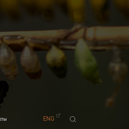
Материалы
Обучение
Блог
Контакты
-мастеров)
ENG
кты