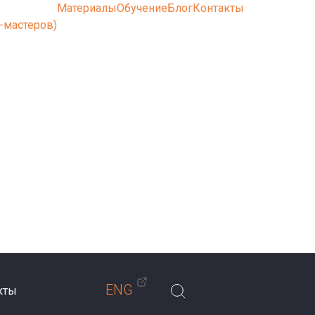
Материалы
Обучение
Блог
Контакты
-мастеров)
ENG
кты