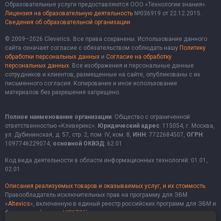
Образовательные услуги предоставляются ООО «Технологии знания».
Лицензия на образовательную деятельность
№036919 от 22.12.2015.
Сведения об образовательной организации
.
© 2009–2026 Cleverics. Все права сохранены. Использование данного
сайта означает согласие с обязательством соблюдать нашу
Политику
обработки персональных данных
и
Согласие на обработку
персональных данных
. Все изображения и персональные данные
сотрудников и клиентов, размещенные на сайте, опубликованы с их
письменного согласия. Копирование и иное использование
материалов без разрешения запрещено.
Полное наименование организации
: Общество с ограниченной
ответственностью «Клеверикс».
Юридический адрес
: 115054, г. Москва,
ул. Дубининская, д. 57, стр. 2, пом. IV, ком. 8,
ИНН
: 7722684507,
ОГРН
:
1097746229074,
основной ОКВЭД
: 62.01
Код вида деятельности в области информационных технологий: 01.01,
02.01
Описания реализуемых товаров и оказываемых услуг, и их стоимость
.
Правообладатель исключительных прав на программу для ЭВМ
«
Altevics
», включенную в единый реестр российских программ для ЭВМ и
баз данных (
запись №21706
).