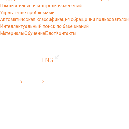
Планирование и контроль изменений
Управление проблемами
Автоматическая классификация обращений пользователей
Интеллектуальный поиск по базе знаний
Материалы
Обучение
Блог
Контакты
ENG
Cleverics
Решения
CleverSTUDY - современная ИТ-платформа дистанционного обучения
CleverSTUDY - современная ИТ-
платформа дистанционного