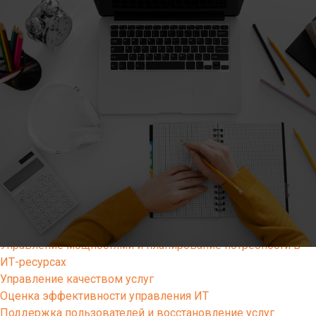
Решения
Altevics
Стоимость
Документы
Партнерская программа Altevics
Услуги
Подготовка и поддержка внутренних агентов изменений
(методологов, коучей, скрам-мастеров)
Выстраивание современной разработки ПО через
продуктовые команды
Диагностика продуктовой команды разработки ПО
Документирование сервисной архитектуры и ИТ-
инфраструктуры
Учет и распределение ИТ-затрат, тарификация ИТ-услуг
Управление мощностями и планирование потребности в
ИТ-ресурсах
Управление качеством услуг
Оценка эффективности управления ИТ
Поддержка пользователей и восстановление услуг