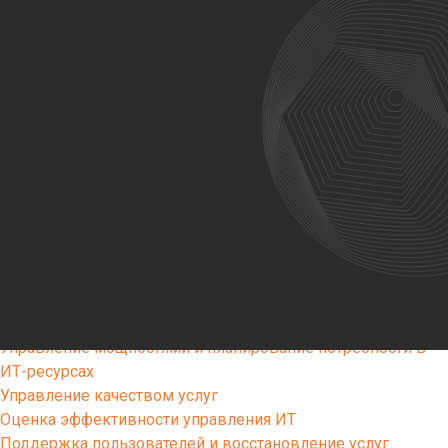
Решения
Altevics
Стоимость
Документы
Партнерская программа Altevics
Услуги
Подготовка и поддержка внутренних агентов изменений
(методологов, коучей, скрам-мастеров)
Выстраивание современной разработки ПО через
продуктовые команды
Диагностика продуктовой команды разработки ПО
Документирование сервисной архитектуры и ИТ-
инфраструктуры
Учет и распределение ИТ-затрат, тарификация ИТ-услуг
Управление мощностями и планирование потребности в
ИТ-ресурсах
Управление качеством услуг
Оценка эффективности управления ИТ
Поддержка пользователей и восстановление услуг