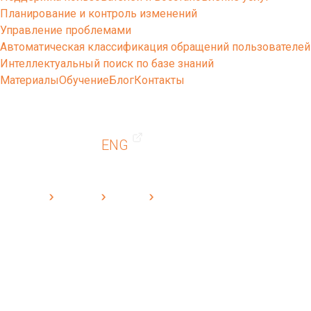
Планирование и контроль изменений
Управление проблемами
Автоматическая классификация обращений пользователей
Интеллектуальный поиск по базе знаний
Материалы
Обучение
Блог
Контакты
ENG
Cleverics
Решения
Altevics
Партнерская программа Altevics
Стать партнером по Altevics