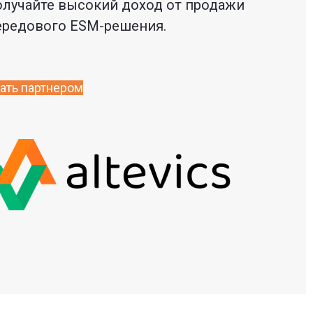
олучайте высокий доход от продажи
ередового ESM-решения.
ать партнером