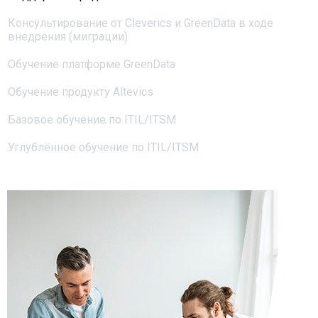
Консультирование от Cleverics и GreenData в ходе
внедрения (миграции)
Обучение платформе GreenData
Обучение продукту Altevics
Базовое обучение по ITIL/ITSM
Углублённое обучение по ITIL/ITSM