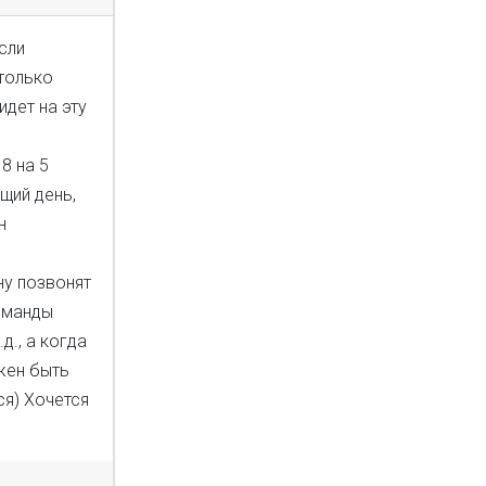
сли
 только
идет на эту
8 на 5
щий день,
н
ну позвонят
команды
д., а когда
жен быть
ся) Хочется