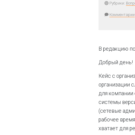
Рубрики:
Вопр
Комментарии
В редакцию по
Добрый день!
Кейс с организ
организации с
для компании 
системы верси
(сетевые адми
рабочее время
хватает для р