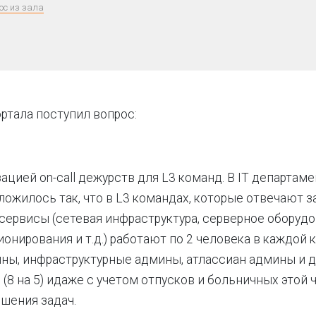
ос из зала
ртала поступил вопрос:
ацией on-call дежурств для L3 команд. В IT департам
ложилось так, что в L3 командах, которые отвечают з
сервисы (сетевая инфраструктура, серверное оборудо
онирования и т.д.) работают по 2 человека в каждой
ны, инфраструктурные админы, атлассиан админы и др
 (8 на 5) идаже с учетом отпусков и больничных этой
ешения задач.