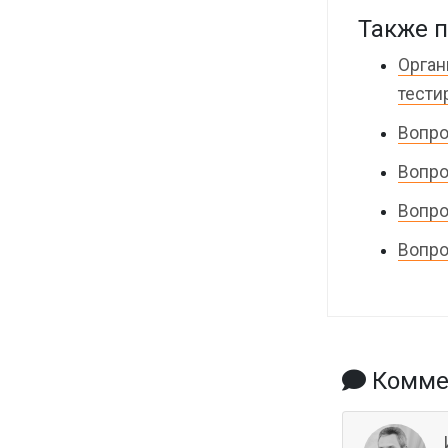
Также п
Орган
тести
Вопро
Вопро
Вопро
Вопро
Коммен