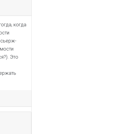
тогда, когда
ости
нсьерж-
имости
я?). Это
держать