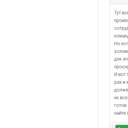
Тут в
произ
сотруд
коман
Но есл
условн
для э
просну
И вот 
раз в 
должен
их все
готов 
найти 