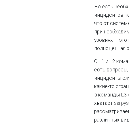
Но есть необх
инцидентов п
что от систем
при необходим
уровнях — это 
полноценная ра
С L1 и L2 кома
есть вопросы, 
инциденты слу
какие-то огра
в команды L3 с
хватает загру
рассматриваем
различных вид