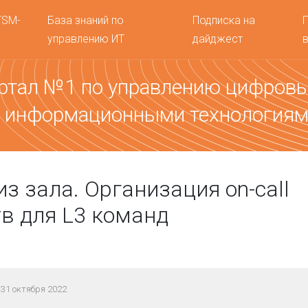
TSM-
База знаний по
Подписка на
управлению ИТ
дайджест
ртал №1 по управлению цифров
 информационными технология
из зала. Организация on-call
в для L3 команд
31 октября 2022