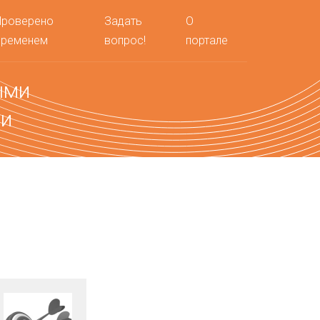
Проверено
Задать
О
временем
вопрос!
портале
ыми
ми