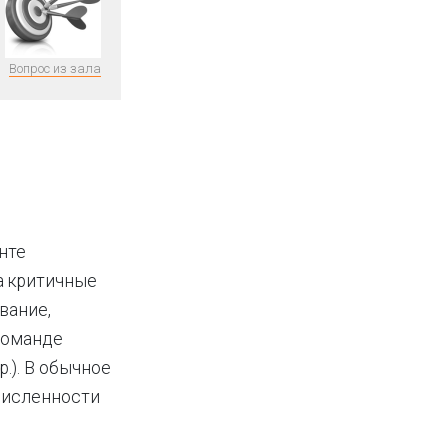
Вопрос из зала
енте
а критичные
вание,
 команде
.). В обычное
 численности