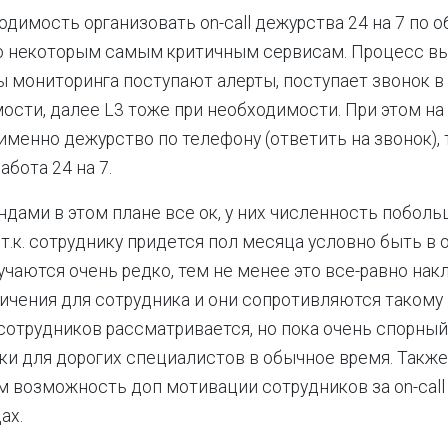
одимость организовать on-call дежурства 24 на 7 по 
о некоторым самым критичным сервисам. Процесс вы
ы мониторинга поступают алерты, поступает звонок в 
ости, далее L3 тоже при необходимости. При этом на
именно дежурство по телефону (ответить на звонок), 
бота 24 на 7.
ндами в этом плане все ок, у них численность побольш
т.к. сотруднику придется пол месяца условно быть в on
чаются очень редко, тем не менее это все-равно на
ничения для сотрудника и они сопротивляются такому
отрудников рассматривается, но пока очень спорный, 
зки для дорогих специалистов в обычное время. Также
 возможность доп мотивации сотрудников за on-call
ах.