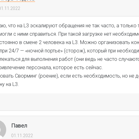
01.11.2022
аю, что на L3 эскалируют обращения не так часто, а только 
смогли с ними справиться. При такой загрузке нет необходим
стоянно в смене 2 человека на L3. Можно организовать ко
 при 24/7 — «ночной портье» (сторож), который при необход
екаться для выполнения работ (они ведь не часто случаютс
ривлечение персонала, которое есть сейчас.
овать Сворминг (роение), если есть необходимость, но не 
у на L3.
Павел
01.11.2022