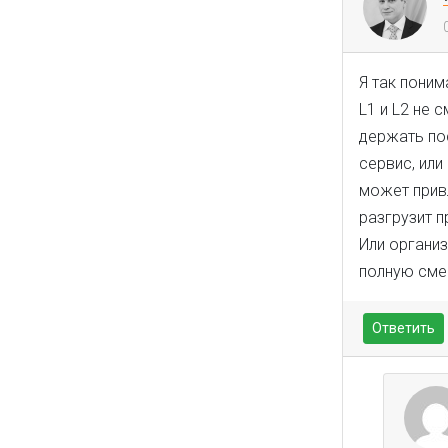
Я так поним
L1 и L2 не 
держать по
сервис, или
может привл
разгрузит п
Или организ
полную смен
Ответить