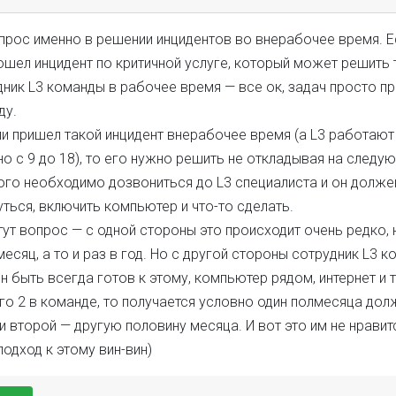
опрос именно в решении инцидентов во внерабочее время. Е
ошел инцидент по критичной услуге, который может решить
ник L3 команды в рабочее время — все ок, задач просто пр
ду.
и пришел такой инцидент внерабочее время (а L3 работают 
о с 9 до 18), то его нужно решить не откладывая на следую
того необходимо дозвониться до L3 специалиста и он долже
ться, включить компьютер и что-то сделать.
тут вопрос — с одной стороны это происходит очень редко, 
месяц, а то и раз в год. Но с другой стороны сотрудник L3 
 быть всегда готов к этому, компьютер рядом, интернет и т.
го 2 в команде, то получается условно один полмесяца дол
и второй — другую половину месяца. И вот это им не нравит
подход к этому вин-вин)