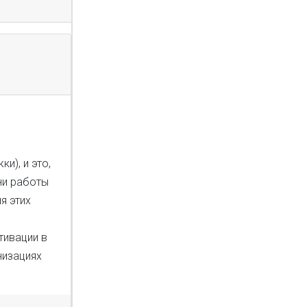
и), и это,
ни работы
я этих
тивации в
низациях