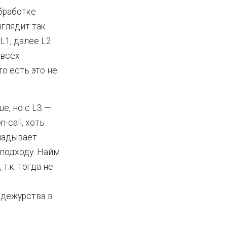
обработке
глядит так
L1, далее L2
 всех
то есть это не
е, но с L3 —
-call, хоть
кладывает
 подходу. Найм
т.к. тогда не
 дежурства в