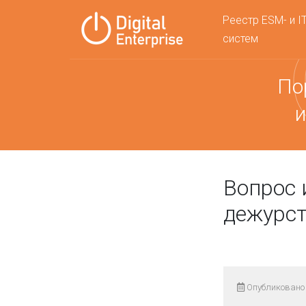
Реестр ESM- и I
систем
По
и
Вопрос 
дежурст
Опубликовано 