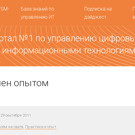
TSM-
База знаний по
Подписка на
управлению ИТ
дайджест
ртал №1 по управлению цифров
 информационными технология
мен опытом
29 сентября 2011
всём на свете
,
Практика и опыт