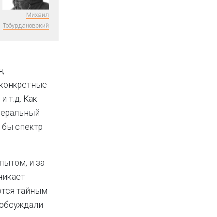
Михаил
Тобурдановский
я,
 конкретные
 т.д. Как
енеральный
е бы спектр
пытом, и за
никает
ются тайным
а обсуждали