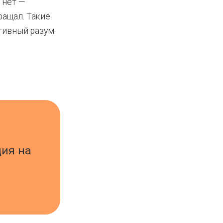
 нет —
ращал. Такие
тивный разум
ция на