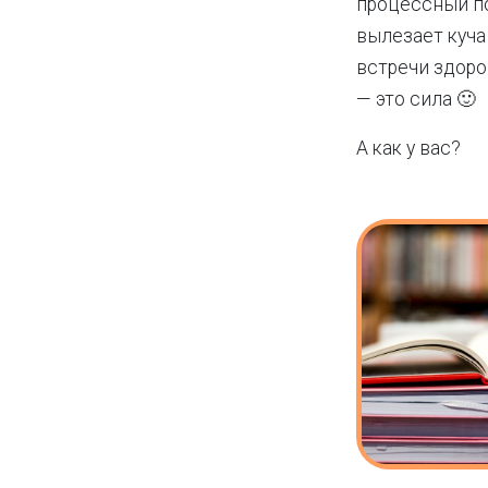
процессный по
вылезает куча
встречи здоро
— это сила 🙂
А как у вас?