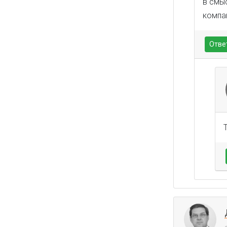
в смы
компан
Отве