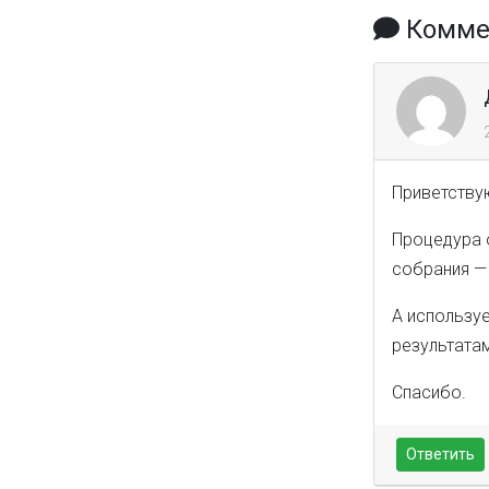
Коммен
Приветству
Процедура о
собрания — 
А используе
результата
Спасибо.
Ответить