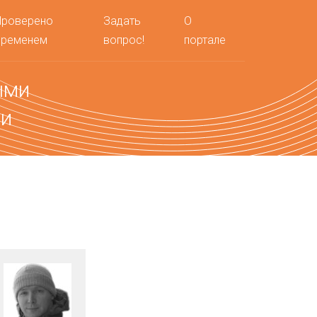
Проверено
Задать
О
временем
вопрос!
портале
ыми
ми