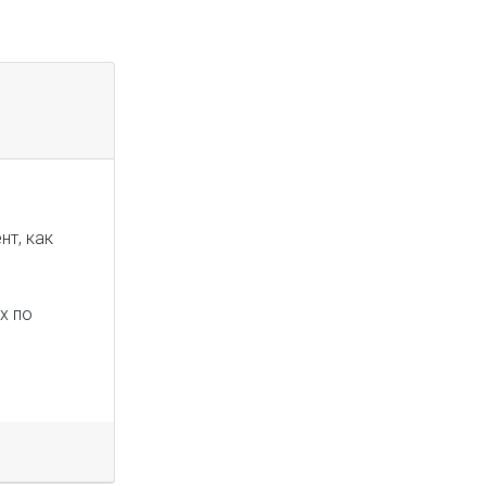
нт, как
х по