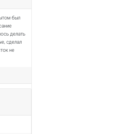
пытом был
сание
лось делать
ые, сделал
сток не