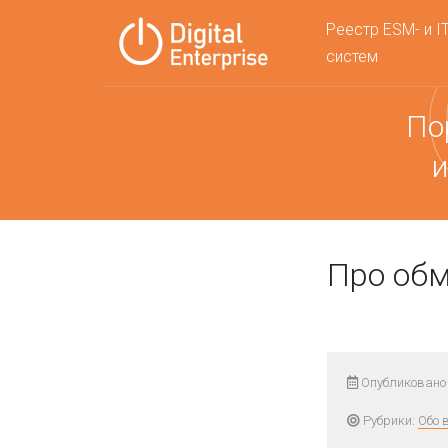
Реестр ESM- и I
систем
По
и
Про об
Опубликовано 
Рубрики:
Обо 