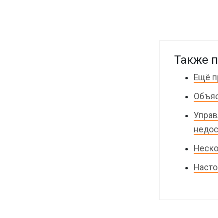
Также п
Ещё п
Объяс
Управ
недос
Неско
Насто