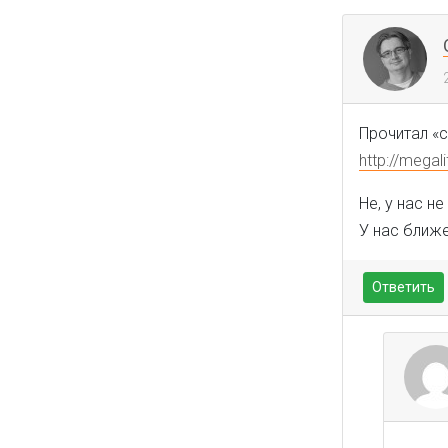
Прочитал «с
http://mega
Не, у нас не
У нас ближе
Ответить