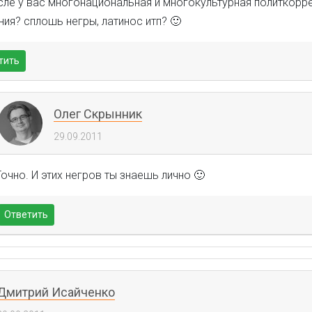
сле у вас многонациональная и многокультурная политкорр
ия? сплошь негры, латинос итп? 🙂
тить
Олег Скрынник
29.09.2011
Точно. И этих негров ты знаешь лично 🙂
Ответить
Дмитрий Исайченко