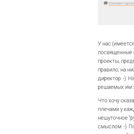
Комментарии
У нас (имеется
посвященные 
проекты, пред
правило, на н
директор :-). 
решаемых им з
Что хочу сказа
плечами у каж
нешуточное "р
смыслом :-). 