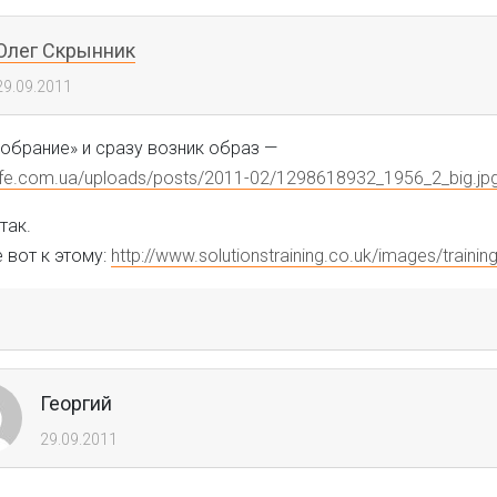
Олег Скрынник
29.09.2011
обрание» и сразу возник образ —
life.com.ua/uploads/posts/2011-02/1298618932_1956_2_big.jp
 так.
 вот к этому:
http://www.solutionstraining.co.uk/images/traini
Георгий
29.09.2011