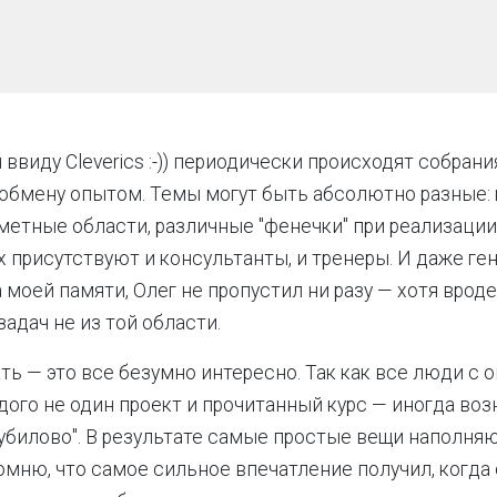
 ввиду Cleverics :-)) периодически происходят собрани
обмену опытом. Темы могут быть абсолютно разные:
метные области, различные "фенечки" при реализации и
их присутствуют и консультанты, и тренеры. И даже г
На моей памяти, Олег не пропустил ни разу — хотя врод
адач не из той области.
ть — это все безумно интересно. Так как все люди с о
дого не один проект и прочитанный курс — иногда воз
убилово". В результате самые простые вещи наполня
Помню, что самое сильное впечатление получил, когд