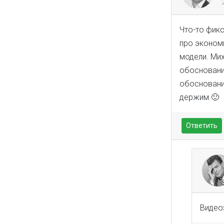
Что-то фикс
про эконом
модели. Мих
обоснование
обоснование
держим 🙂
Ответить
Видео