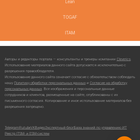
Lean
TOGAF
ITAM
Авторы и редакторы портала — консультанты и тренеры компании
Cleverics
.
Использование материалов данного сайта допускается исключительно с
разрешения правообладателя.
Использование данного сайта означает согласие с обязательством соблюдать
нашу
Политику обработки персональных данных
и
Согласие на обработку
персональных данных
. Все изображения и персональные данные
сотрудников и клиентов, размещенные на сайте, опубликованы с их
письменного согласия. Копирование и иное использование материалов без
разрешения запрещено.
Telegram
Rutube
VKВидео
Экспертный блог
База знаний по управлению ИТ
Реестр ITSM- и ESM-систем