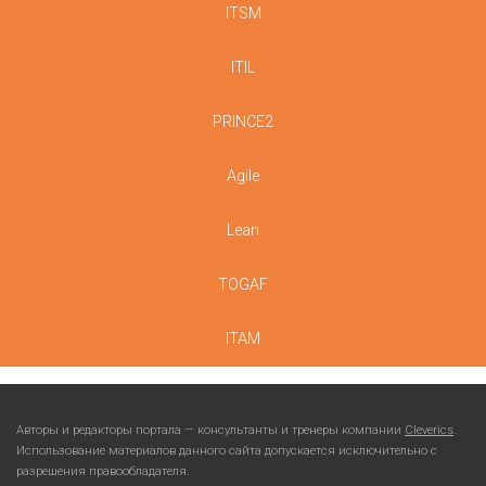
ITSM
ITIL
PRINCE2
Agile
Lean
TOGAF
ITAM
Авторы и редакторы портала — консультанты и тренеры компании
Cleverics
.
Использование материалов данного сайта допускается исключительно с
разрешения правообладателя.