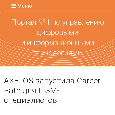
Меню
Портал №1 по управлению
цифровыми
и информационными
технологиями
AXELOS запустила Career
Path для ITSM-
специалистов