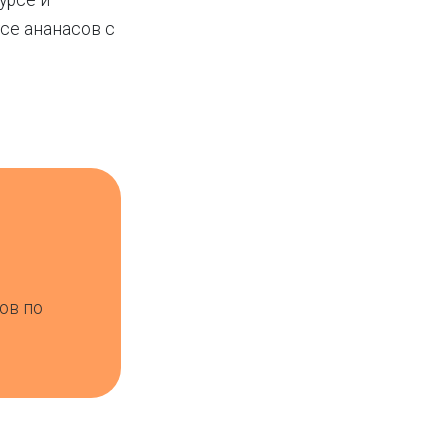
урсе и
усе ананасов с
ов по