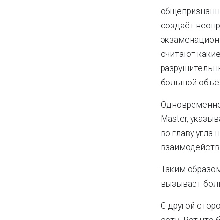
общепризнанны
создаёт неоп
экзаменационн
считают какие
разрушительны
большой объём
Одновременно
Master, указы
во главу угла
взаимодейств
Таким образом
вызывает боль
С другой стор