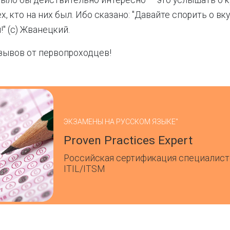
 было бы действительно интересно — это услышать о к
х, кто на них был. Ибо сказано: "Давайте спорить о вк
!" (c) Жванецкий.
зывов от первопроходцев!
ЭКЗАМЕНЫ НА РУССКОМ ЯЗЫКЕ"
Proven Practices Expert
Российская сертификация специалист
ITIL/ITSM