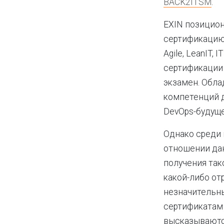
BACK2ITSM
.
EXIN позицион
сертификацию
Agile, LeanIT
сертификации 
экзамен. Обла
компетенций д
DevOps-будущ
Однако среди
отношении да
получения так
какой-либо от
незначительн
сертификатам
высказываютс