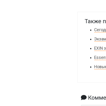
Также п
Сегод
Экзам
EXIN 
Essent
Новые
Коммен