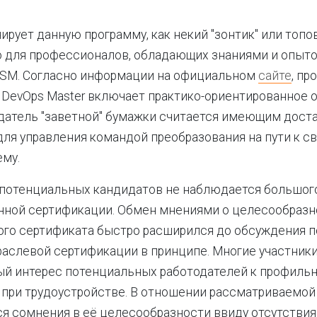
ирует данную программу, как некий "зонтик" или топ
 для профессионалов, обладающих знаниями и опыто
, ITSM. Согласно информации на официальном
сайте
, пр
DevOps Master включает практико-ориентированное о
датель "заветной" бумажки считается имеющим дост
ля управления командой преобразования на пути к с
ему.
 потенциальных кандидатов не наблюдается большог
нной сертификации. Обмен мнениями о целесообразн
ого сертификата быстро расширился до обсуждения п
раслевой сертификации в принципе. Многие участник
ый интерес потенциальных работодателей к профиль
 при трудоустройстве. В отношении рассматриваемой
я сомнения в её целесообразности ввиду отсутствия