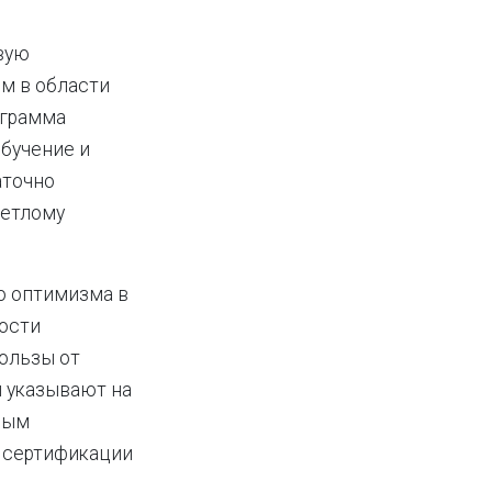
овую
м в области
ограмма
бучение и
аточно
ветлому
о оптимизма в
ости
ользы от
и указывают на
ным
 сертификации