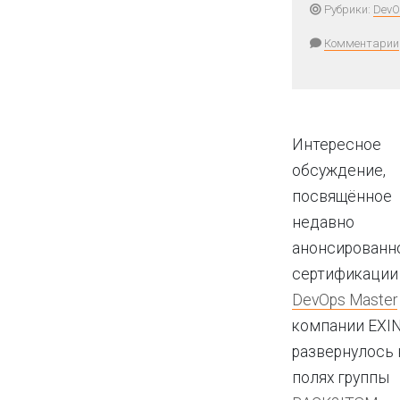
Рубрики:
DevO
Комментарии
Интересное
обсуждение,
посвящённое
недавно
анонсированн
сертификации
DevOps Master
компании EXIN
развернулось 
полях группы