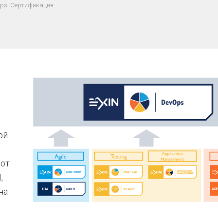
ps
,
Сертификация
ой
от
,
на