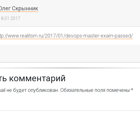
Олег Скрынник
18.01.2017
ttp://www.realitsm.ru/2017/01/devops-master-exam-passed/
ть комментарий
il не будет опубликован.
Обязательные поля помечены
*