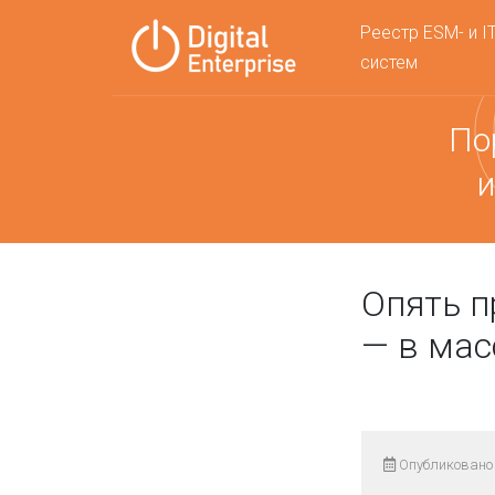
Реестр ESM- и I
систем
По
и
Опять п
— в ма
Опубликовано 