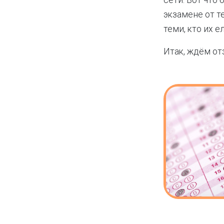
сети. Вот что
экзамене от те
теми, кто их ел
Итак, ждём от