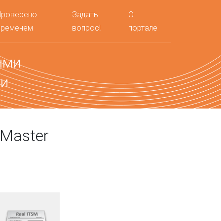
Проверено
Задать
О
временем
вопрос!
портале
ыми
ми
Master