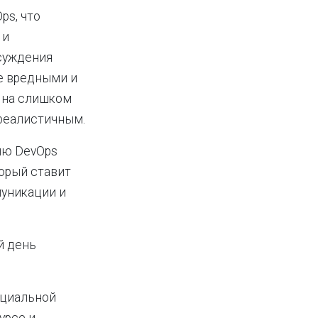
ps, что
 и
бсуждения
е вредными и
 на слишком
 реалистичным.
ию DevOps
торый ставит
муникации и
й день
оциальной