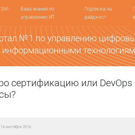
TSM-
База знаний по
Подписка на
управлению ИТ
дайджест
ртал №1 по управлению цифров
 информационными технология
ро сертификацию или DevOps 
ссы?
14 сентября 2016