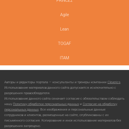
PRINCE2
Agile
Lean
TOGAF
ITAM
Авторы и редакторы портала — консультанты и тренеры компании
Cleverics
.
Использование материалов данного сайта допускается исключительно с
разрешения правообладателя.
Использование данного сайта означает согласие с обязательством соблюдать
нашу
Политику обработки персональных данных
и
Согласие на обработку
персональных данных
. Все изображения и персональные данные
сотрудников и клиентов, размещенные на сайте, опубликованы с их
письменного согласия. Копирование и иное использование материалов без
разрешения запрещено.