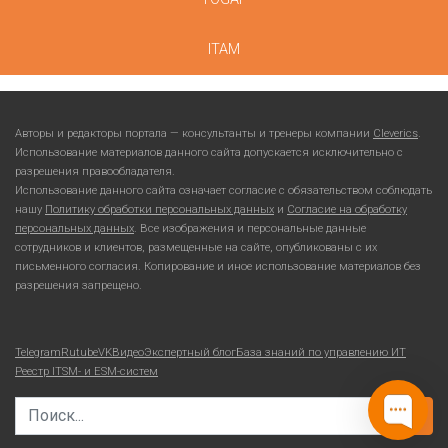
ITAM
Авторы и редакторы портала — консультанты и тренеры компании
Cleverics
.
Использование материалов данного сайта допускается исключительно с
разрешения правообладателя.
Использование данного сайта означает согласие с обязательством соблюдать
нашу
Политику обработки персональных данных
и
Согласие на обработку
персональных данных
. Все изображения и персональные данные
сотрудников и клиентов, размещенные на сайте, опубликованы с их
письменного согласия. Копирование и иное использование материалов без
разрешения запрещено.
Telegram
Rutube
VKВидео
Экспертный блог
База знаний по управлению ИТ
Реестр ITSM- и ESM-систем
Search for