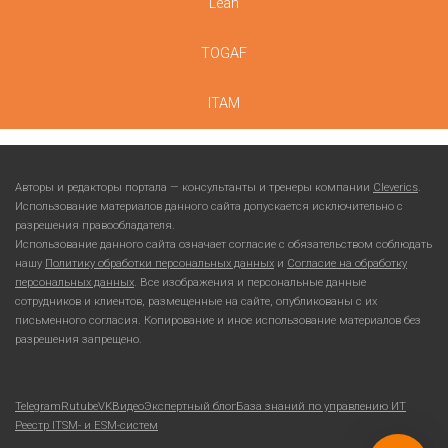
Lean
TOGAF
ITAM
Авторы и редакторы портала — консультанты и тренеры компании
Cleverics
.
Использование материалов данного сайта допускается исключительно с
разрешения правообладателя.
Использование данного сайта означает согласие с обязательством соблюдать
нашу
Политику обработки персональных данных
и
Согласие на обработку
персональных данных
. Все изображения и персональные данные
сотрудников и клиентов, размещенные на сайте, опубликованы с их
письменного согласия. Копирование и иное использование материалов без
разрешения запрещено.
Telegram
Rutube
VKВидео
Экспертный блог
База знаний по управлению ИТ
Реестр ITSM- и ESM-систем