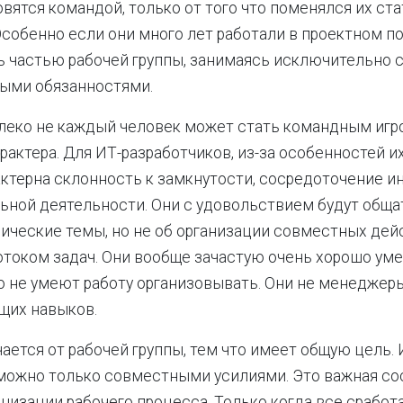
вятся командой, только от того что поменялся их ста
Особенно если они много лет работали в проектном п
 частью рабочей группы, занимаясь исключительно 
ыми обязанностями.
алеко не каждый человек может стать командным игр
арактера. Для ИТ-разработчиков, из-за особенностей и
актерна склонность к замкнутости, сосредоточение и
ной деятельности. Они с удовольствием будут общат
нические темы, но не об организации совместных дей
током задач. Они вообще зачастую очень хорошо уме
 не умеют работу организовывать. Они не менеджеры,
щих навыков.
ается от рабочей группы, тем что имеет общую цель.
зможно только совместными усилиями. Это важная с
анизации рабочего процесса. Только когда все сработ