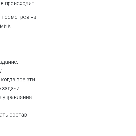
не происходит.
 посмотрев на
ми к
адание,
у
когда все эти
 задачи
е управление
ать состав