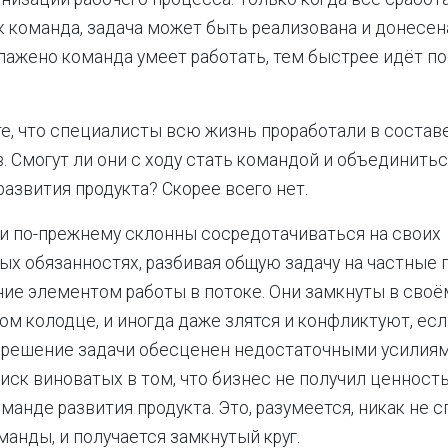
к команда, задача может быть реализована и донесен
лажено команда умеет работать, тем быстрее идёт п
е, что специалисты всю жизнь проработали в состав
в. Смогут ли они с ходу стать командой и объединитьс
развития продукта? Скорее всего нет.
и по-прежнему склонны сосредотачиваться на своих
х обязанностях, разбивая общую задачу на частные 
ние элементом работы в потоке. Они замкнуты в своё
м колодце, и иногда даже злятся и конфликтуют, есл
в решение задачи обесценен недостаточными усилиям
иск виноватых в том, что бизнес не получил ценност
оманде развития продукта. Это, разумеется, никак не 
анды, и получается замкнутый круг.