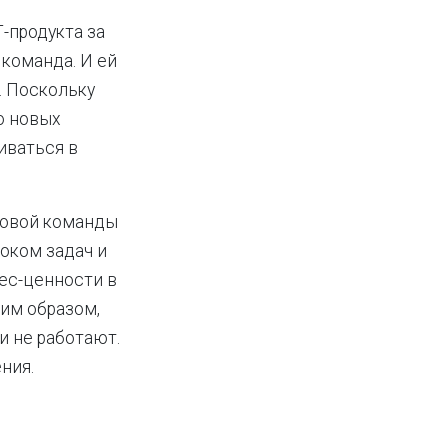
-продукта за
команда. И ей
. Поскольку
ю новых
иваться в
товой команды
током задач и
ес-ценности в
ким образом,
и не работают.
ния.