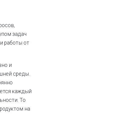
росов,
упом задач
и работы от
вно и
шней среды.
оянно
уется каждый
ьности. То
родуктом на