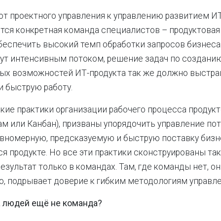
от проектного управления к управлению развитием ИТ
тся конкретная команда специалистов – продуктовая 
еспечить высокий темп обработки запросов бизнеса
ут интенсивным потоком, решение задач по создани
ых возможностей ИТ-продукта так же должно выстра
 быструю работу.
кие практики организации рабочего процесса продук
рам или Канбан), призваны упорядочить управление по
вномерную, предсказуемую и быструю поставку бизн
 продукте. Но все эти практики сконструированы та
езультат только в командах. Там, где команды нет, он
ую, подрывает доверие к гибким методологиям управле
а людей ещё не команда?