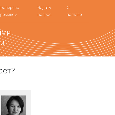
Проверено
Задать
О
временем
вопрос!
портале
ыми
ми
ает?