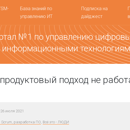
TSM-
База знаний по
Подписка на
управлению ИТ
дайджест
ртал №1 по управлению цифров
 информационными технология
продуктовый подход не работ
26 июля 2021
e, Scrum, разработка ПО
,
Всё это - ЛЮДИ