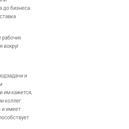
а до бизнеса.
оставка
е рабочих
я вокруг
подзадачи и
м
и им кажется,
и коллег.
ь и имеет
способствует