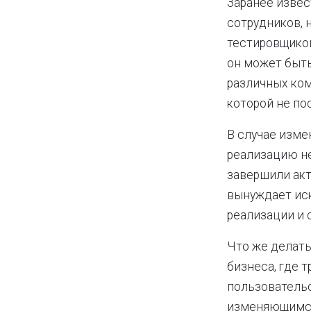
Заранее извес
сотрудников, н
тестировщиков
он может быть
различных ком
которой не по
В случае изме
реализацию н
завершили акт
вынуждает иск
реализации и 
Что же делать
бизнеса, где 
пользовательс
изменяющимся