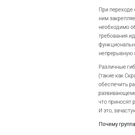
При переходе 
ним закрепляе
необходимо об
требования ид
функциональн
непрерывную и
Различные гиб
(такие как Ск
обеспечить ра
развивающемся
что приносят р
И это, зачаст
Почему групп