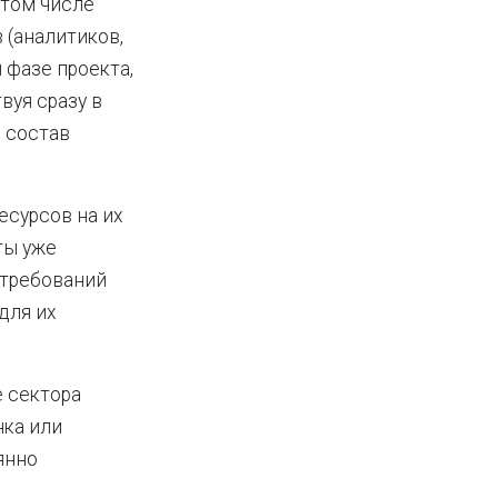
 том числе
 (аналитиков,
 фазе проекта,
вуя сразу в
 состав
есурсов на их
ты уже
 требований
для их
 сектора
нка или
янно