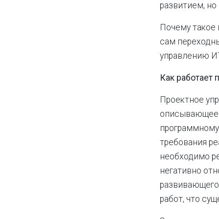
развитием, но
Почему такое 
сам переходн
управлению ИТ
Как работает 
Проектное упр
описывающее 
программному 
требования ре
необходимо ре
негативно отн
развивающегос
работ, что су