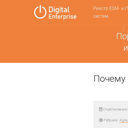
Реестр ESM- и I
систем
По
и
Почему 
Опубликовано 
Рубрики:
Agil