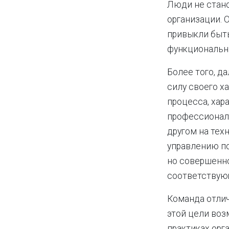
Люди не стано
организации. 
привыкли быть
функциональн
Более того, д
силу своего х
процесса, хар
профессиональ
другом на тех
управлению по
но совершенно
соответствую
Команда отлич
этой цели во
практиках орг