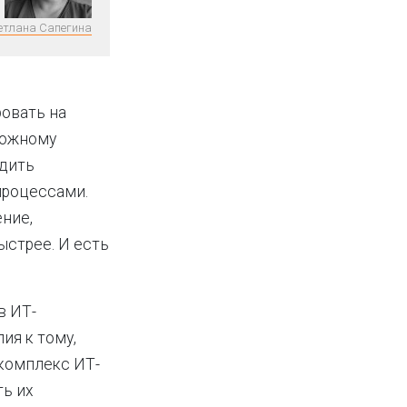
етлана Сапегина
ровать на
ложному
одить
процессами.
ение,
стрее. И есть
в ИТ-
ия к тому,
 комплекс ИТ-
ть их