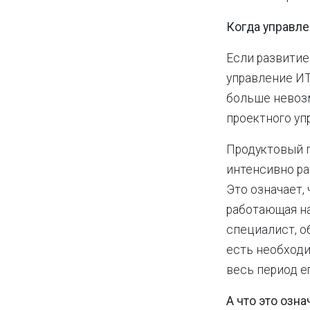
Когда управле
Если развитие
управление ИТ
больше невозм
проектного уп
Продуктовый п
интенсивно ра
Это означает,
работающая н
специалист, о
есть необходи
весь период е
А что это озн