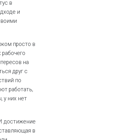
тус в
одходе и
своими
оком просто в
х рабочего
нтересов на
ься друг с
ствий по
ют работать,
 у них нет
 И достижение
оставляющая в
али