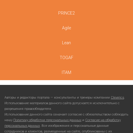
PRINCE2
Agile
Lean
TOGAF
ITAM
Авторы и редакторы портала — консультанты и тренеры компании
Cleverics
.
Использование материалов данного сайта допускается исключительно с
разрешения правообладателя.
Использование данного сайта означает согласие с обязательством соблюдать
нашу
Политику обработки персональных данных
и
Согласие на обработку
персональных данных
. Все изображения и персональные данные
сотрудников и клиентов, размещенные на сайте, опубликованы с их