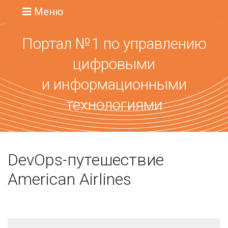
Меню
Портал №1 по управлению
цифровыми
и информационными
технологиями
DevOps-путешествие
American Airlines