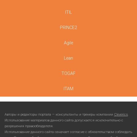
ITIL
PRINCE2
Agile
Lean
TOGAF
ITAM
Авторы и редакторы портала — консультанты и тренеры компании
Cleverics
.
Использование материалов данного сайта допускается исключительно с
разрешения правообладателя.
Использование данного сайта означает согласие с обязательством соблюдать