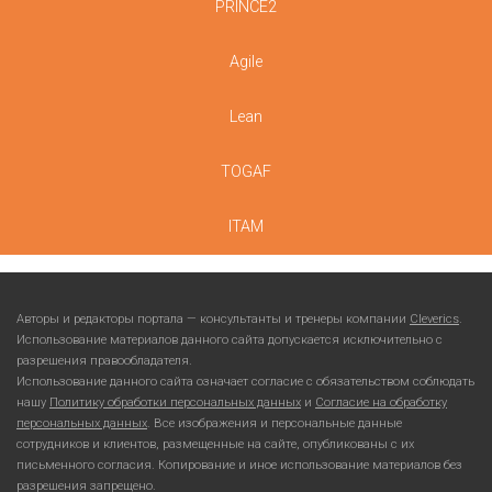
PRINCE2
Agile
Lean
TOGAF
ITAM
Авторы и редакторы портала — консультанты и тренеры компании
Cleverics
.
Использование материалов данного сайта допускается исключительно с
разрешения правообладателя.
Использование данного сайта означает согласие с обязательством соблюдать
нашу
Политику обработки персональных данных
и
Согласие на обработку
персональных данных
. Все изображения и персональные данные
сотрудников и клиентов, размещенные на сайте, опубликованы с их
письменного согласия. Копирование и иное использование материалов без
разрешения запрещено.