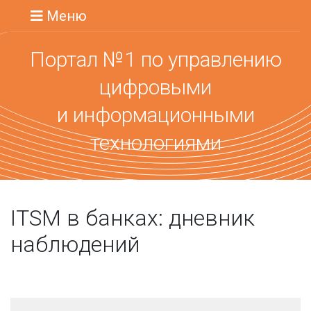
Меню
Портал №1 по управлению
цифровыми
и информационными
технологиями
ITSM в банках: дневник
наблюдений