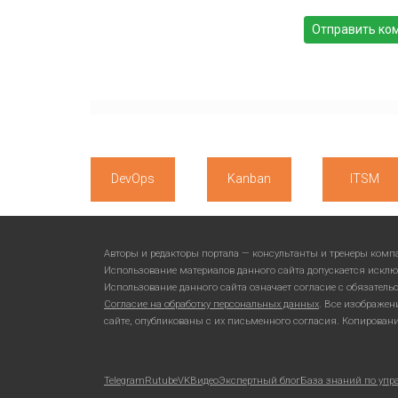
DevOps
Kanban
ITSM
Авторы и редакторы портала — консультанты и тренеры ком
Использование материалов данного сайта допускается исклю
Использование данного сайта означает согласие с обязател
Согласие на обработку персональных данных
. Все изображен
сайте, опубликованы с их письменного согласия. Копирован
Telegram
Rutube
VKВидео
Экспертный блог
База знаний по упр