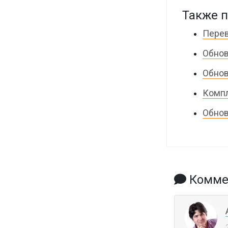
Также п
Перев
Обнов
Обнов
Компл
Обнов
Коммен