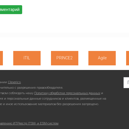
ITIL
PRINCE2
Agile
Se
пании
Cleverics
.
чительно с разрешения правообладателя.
ьством соблюдать нашу
Политику обработки персональных данных
и
ия и персональные данные сотрудников и клиентов, размещенные на
ие и иное использование материалов без разрешения запрещено.
авлению ИТ
Реестр ITSM- и ESM-систем