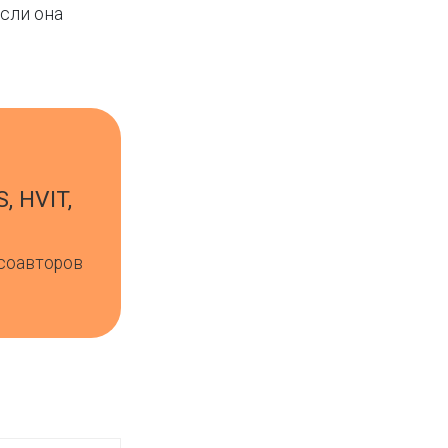
сли она
S, HVIT,
 соавторов