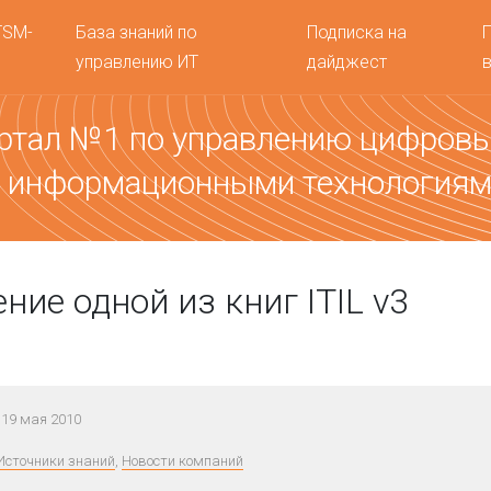
TSM-
База знаний по
Подписка на
управлению ИТ
дайджест
ртал №1 по управлению цифров
 информационными технология
ние одной из книг ITIL v3
19 мая 2010
Источники знаний
,
Новости компаний