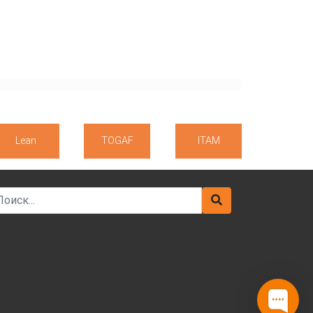
Lean
TOGAF
ITAM
arch for