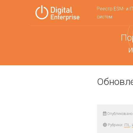
Реестр ESM- и I
систем
По
и
Обновле
Опубликовано 
Рубрики:
ITIL
,