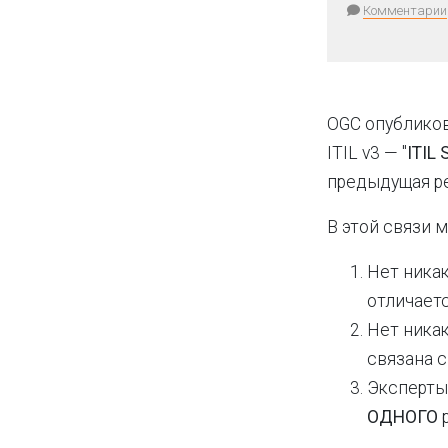
Комментарии
OGC опубликов
ITIL v3 — "
ITIL 
предыдущая ре
В этой связи
Нет ника
отличаетс
Нет ника
связана с
Эксперты
ОДНОГО
р