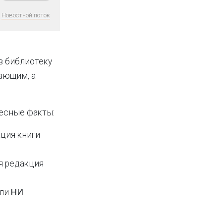
Новостной поток
в библиотеку
лающим, а
есные факты:
ция книги
я редакция
шли
НИ