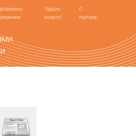
Проверено
Задать
О
временем
вопрос!
портале
ыми
ми