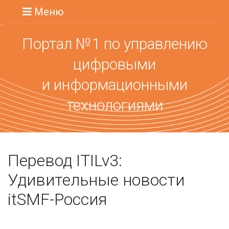
Меню
Портал №1 по управлению
цифровыми
и информационными
технологиями
Перевод ITILv3:
Удивительные новости
itSMF-Россия