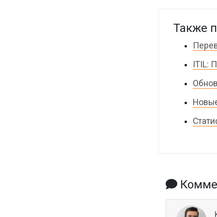
Также п
Перев
ITIL:
Обнов
Новые
Стати
Коммен