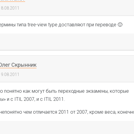
18.08.2011
рмины типа tree-view type доставляют при переводе 🙂
Олег Скрынник
19.08.2011
ло понятно как могут быть переходные экзамены, которые
 и с ITIL 2007, и с ITIL 2011.
непонятно чем отличается 2011 от 2007, кроме веса, конечн