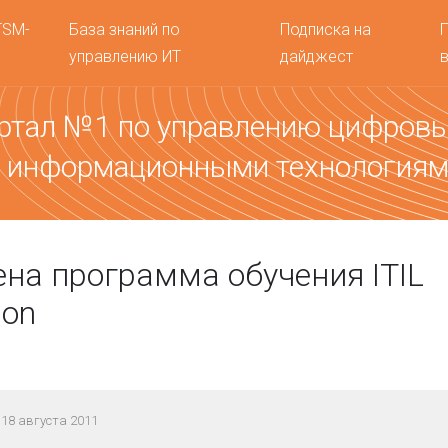
TSM-
База знаний по
Подписка на
управлению ИТ
дайджест
ртал №1 по управлению цифров
 информационными технология
на программа обучения ITIL
ion
18 августа 2011