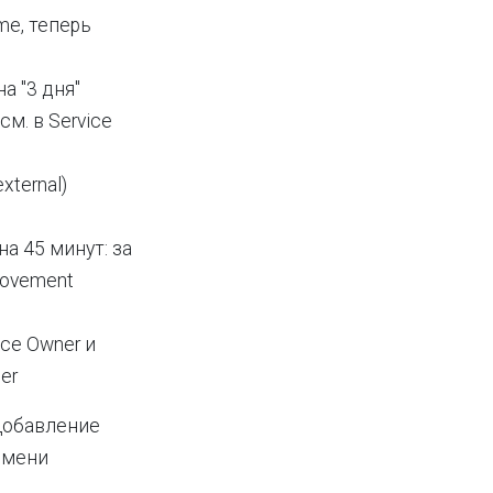
me, теперь
а "3 дня"
(см. в Service
xternal)
а 45 минут: за
rovement
ice Owner и
er
Добавление
емени