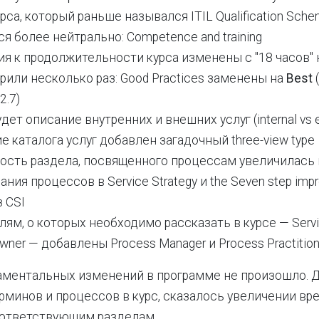
рса, который раньше назывался ITIL Qualification Sche
я более нейтрально: Competence and training
я к продолжительности курса изменены с "18 часов" н
или несколько раз: Good Practices заменены на
Best
2.7)
удет описание внутренних и внешних услуг (internal vs e
е каталога услуг добавлен загадочный three-view type
ость раздела, посвященного процессам увеличилась н
ания процессов в Service Strategy и the Seven step imp
з CSI
лям, о которых необходимо рассказать в курсе — Serv
wner — добавлены Process Manager и Process Practition
аментальных изменений в программе не произошло. 
рминов и процессов в курс, сказалось увеличении вр
ответствующим разделам.