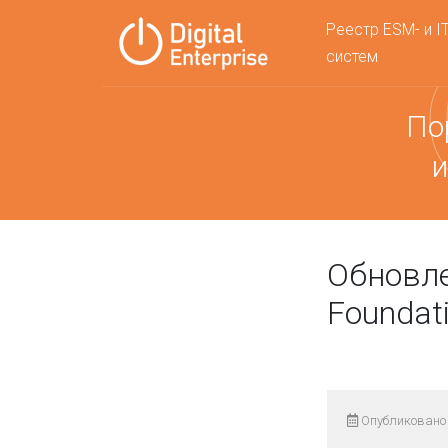
Реестр ESM- и I
систем
По
и
Обновле
Foundat
Опубликовано 