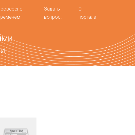
Проверено
Задать
О
временем
вопрос!
портале
ыми
ми