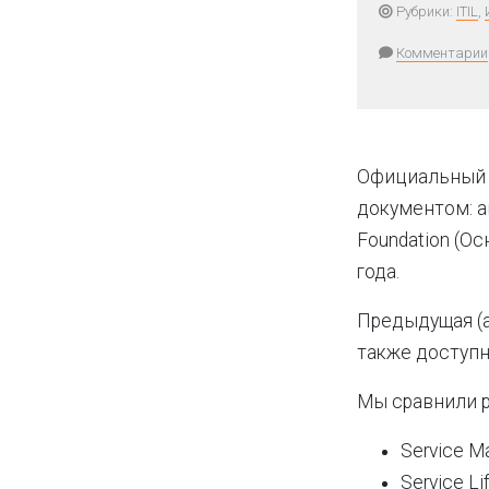
Рубрики:
ITIL
,
Комментарии
Официальный 
документом: а
Foundation (Ос
года.
Предыдущая (а
также доступ
Мы сравнили р
Service M
Service Li