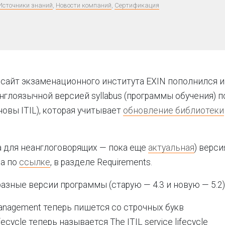
Источники знаний
,
Новости компаний
,
Сертификация
сайт экзаменационного института EXIN пополнился 
нглоязычной версией syllabus (программы обучения) по
новы ITIL), которая учитывает
обновление библиотеки
 для неанглоговорящих — пока еще
актуальная
) верс
на по
ссылке
, в разделе Requirements.
азные версии программы (старую — 4.3 и новую — 5.2)
anagement теперь пишется со строчных букв
fecycle теперь называется The ITIL service lifecycle