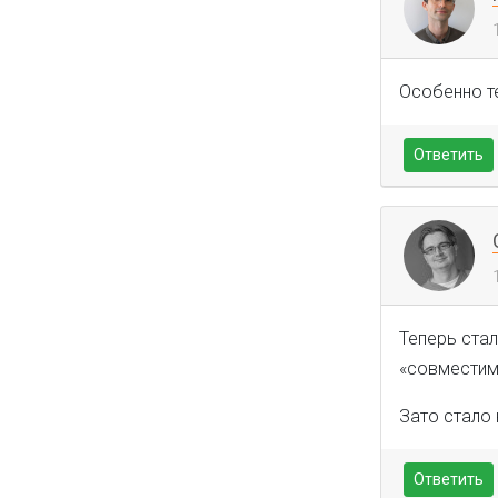
Особенно те
Ответить
Теперь ста
«совместимы»
Зато стало 
Ответить