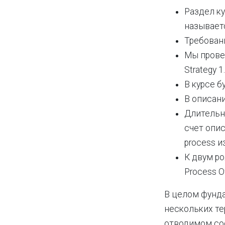
Раздел ку
называетс
Требовани
Мы провер
Strategy 1.
В курсе б
В описани
Длительн
счет опис
process и
К двум ро
Process O
В целом фунд
нескольких те
отводимом со