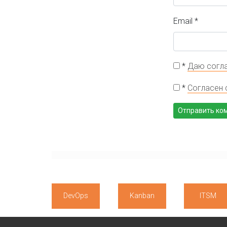
Email
*
*
Даю согла
*
Согласен 
DevOps
Kanban
ITSM