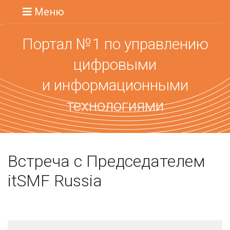
Меню
Портал №1 по управлению
цифровыми
и информационными
технологиями
Встреча с Председателем
itSMF Russia