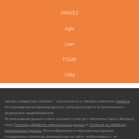
PRINCE2
Agile
Lean
TOGAF
ITAM
Авторы и редакторы портала — консультанты и тренеры компании
Cleverics
.
Использование материалов данного сайта допускается исключительно с
разрешения правообладателя.
Использование данного сайта означает согласие с обязательством соблюдать
нашу
Политику обработки персональных данных
и
Согласие на обработку
персональных данных
. Все изображения и персональные данные
сотрудников и клиентов, размещенные на сайте, опубликованы с их