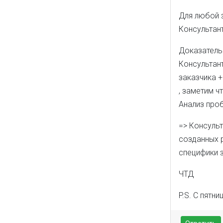
Для любой з
Консультант
Доказатель
Консультан
заказчика +
, заметим чт
Анализ про
=> Консульт
созданных р
специфики з
ЧТД
P.S. С пятни