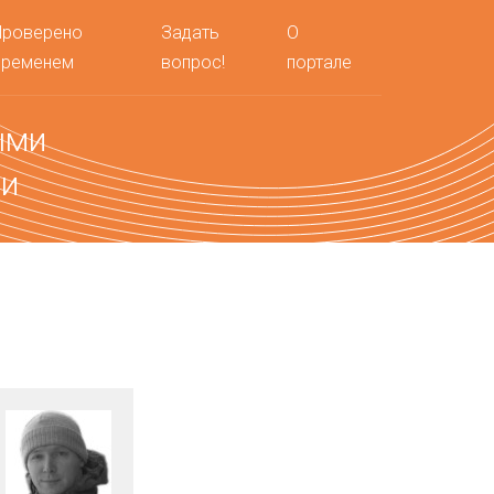
Проверено
Задать
О
временем
вопрос!
портале
ыми
ми