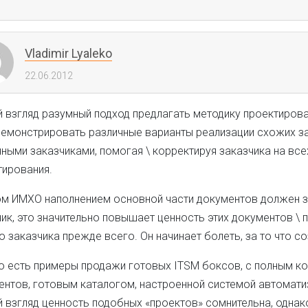
Vladimir Lyaleko
22.06.2012
й взгляд разумный подход предлагать методику проектирова
демонстрировать различные варианты реализации схожих з
ными заказчиками, помогая \ корректируя заказчика на все
тирования.
ом ИМХО наполнением основной части документов должен 
ик, это значительно повышает ценность этих документов \ п
 заказчика прежде всего. Он начинает болеть, за то что со
о есть примеры продажи готовых ITSM боксов, с полным к
нтов, готовым каталогом, настроенной системой автоматиза
й взгляд ценность подобных «проектов» сомнительна, одна