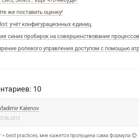
йте же поставить оценку!
list: учёт конфигурационных единиц
ие синих пробирок на совершенствование процессо
рение ролевого управления доступом с помощью ат
тариев: 10
Vladimir Kalenov
22.06.2012
 = best practices, мне кажется пропущена сама формула 🙂