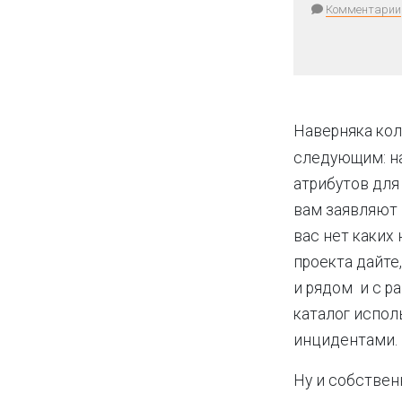
Комментарии
Наверняка кол
следующим: на
атрибутов для
вам заявляют 
вас нет каких
проекта дайте
и рядом и с р
каталог испол
инцидентами.
Ну и собствен