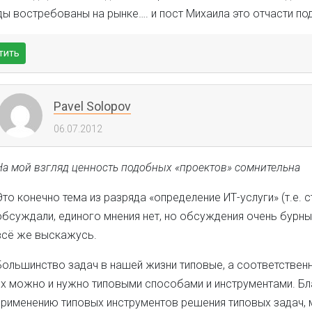
ды востребованы на рынке…. и пост Михаила это отчасти по
тить
Pavel Solopov
06.07.2012
На мой взгляд ценность подобных «проектов» сомнительна
Это конечно тема из разряда «определение ИТ-услуги» (т.е. с
обсуждали, единого мнения нет, но обсуждения очень бурны
всё же выскажусь.
Большинство задач в нашей жизни типовые, а соответствен
их можно и нужно типовыми способами и инструментами. Б
применению типовых инструментов решения типовых задач,