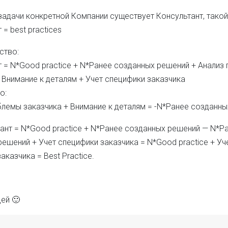
адачи конкретной Компании существует Консультант, такой
 = best practices
ство:
т = N*Good practice + N*Ранее созданных решений + Анализ
 Внимание к деталям + Учет специфики заказчика
о:
блемы заказчика + Внимание к деталям = -N*Ранее созданн
ант = N*Good practice + N*Ранее созданных решений — N*Р
ешений + Учет специфики заказчика = N*Good practice + Уч
аказчика = Best Practice.
цей 🙂