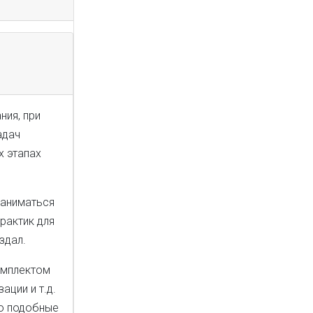
ния, при
адач
х этапах
заниматься
рактик для
здал.
омплектом
ции и т.д.
ко подобные