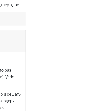
дтверждает.
то раз
е) 🙂 Но
но и решать
лагодаря
 мы