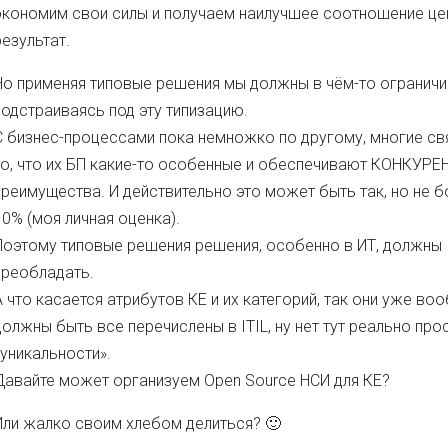
экономим свои силы и получаем наилучшее соотношение це
результат.
Но применяя типовые решения мы должны в чём-то ограничи
подстраиваясь под эту типизацию.
С бизнес-процессами пока немножко по другому, многие свя
то, что их БП какие-то особенные и обеспечивают КОНКУР
преимущества. И действительно это может быть так, но не б
10% (моя личная оценка).
Поэтому типовые решения решения, особенно в ИТ, должны
преобладать.
А что касается атрибутов КЕ и их категорий, так они уже во
должны быть все перечислены в ITIL, ну нет тут реально про
«уникальности».
Давайте может организуем Open Source НСИ для КЕ?
Или жалко своим хлебом делиться? 🙂