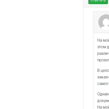
Ответить
На мо
этом 
различ
проек
В цел
заказч
самого
Однак
докуме
На мо