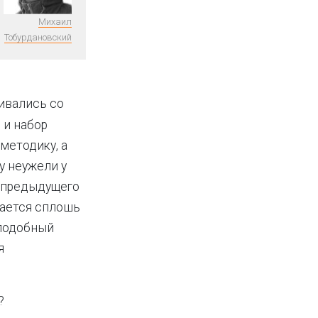
Михаил
Тобурдановский
кивались со
 и набор
методику, а
у неужели у
з предыдущего
чается сплошь
 подобный
я
?