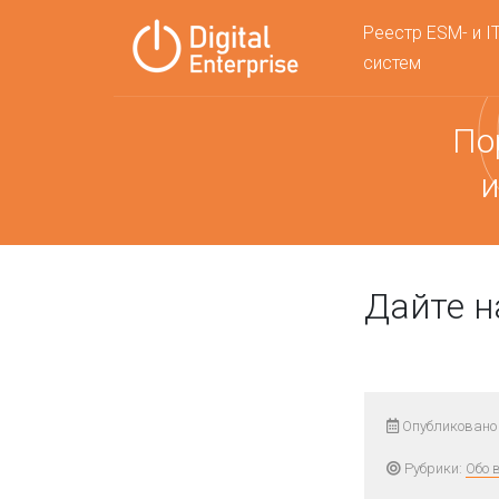
Реестр ESM- и I
систем
По
и
Дайте н
Опубликовано 
Рубрики:
Обо 