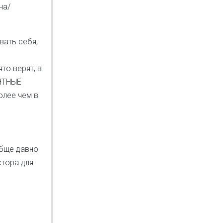
на/
вать себя,
то верят, в
ЕНТНЫЕ
олее чем в
обще давно
стора для