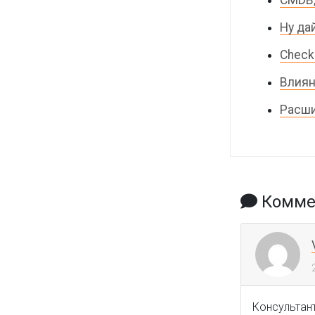
Ну да
Check
Влиян
Расши
Коммен
Консультант