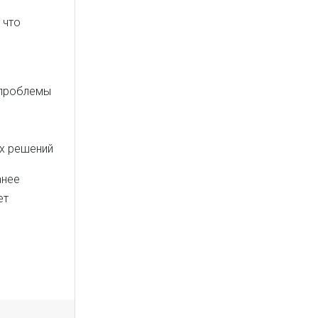
 что
 проблемы
ых решений
анее
ет