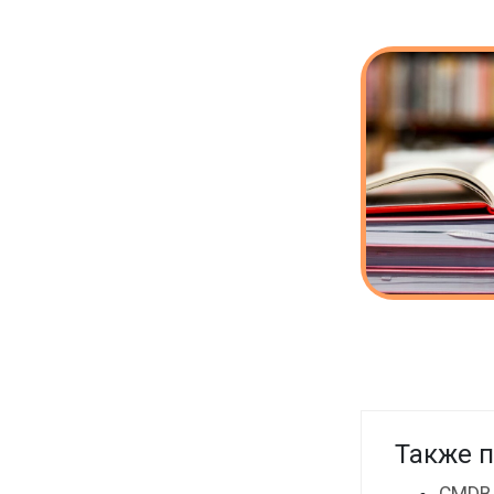
Также п
CMDB,