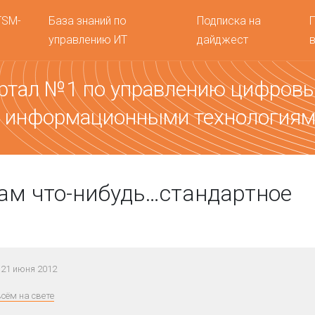
TSM-
База знаний по
Подписка на
управлению ИТ
дайджест
ртал №1 по управлению цифров
 информационными технология
ам что-нибудь…стандартное
21 июня 2012
всём на свете