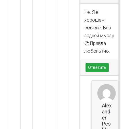
Не. Я в
хорошем
смысле. Без
задней мысли
🙂 Правда
любопытно.
Ответить
Alex
and
er
Pes