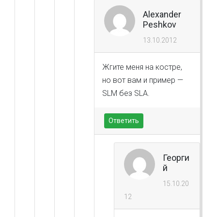
Alexander
Peshkov
13.10.2012
Жгите меня на костре,
но вот вам и пример —
SLM без SLA.
Ответить
Георги
й
15.10.20
12