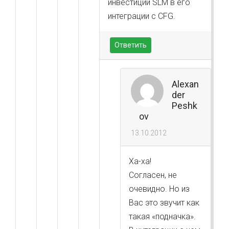
инвестиций SLM в его
интеграции с CFG.
Ответить
Alexan
der
Peshk
ov
13.10.2012
Ха-ха!
Согласен, не
очевидно. Но из
Вас это звучит как
такая «подначка».