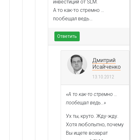
инвестиций от SLM.
А то как-то стремно …
пообещал ведь…
Ответить
Дмитрий
Исайченко
13.10.2012
«А то как-то стремно …
пообещал ведь…»
Ух ты, круто. Жду-жду.
Хотя любопытно, почему
Вы ищете возврат