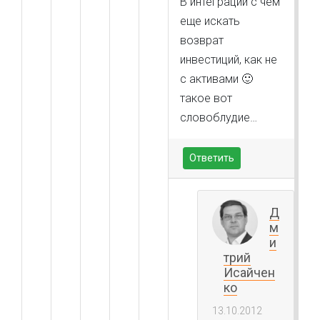
В интеграции с чем
еще искать
возврат
инвестиций, как не
с активами 🙂
такое вот
словоблудие…
Ответить
Д
м
и
трий
Исайчен
ко
13.10.2012