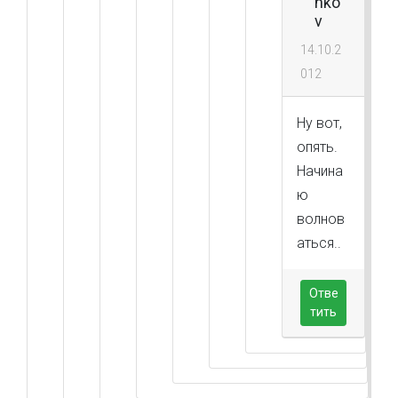
hko
v
14.10.2
012
Ну вот,
опять.
Начина
ю
волнов
аться..
Отве
тить