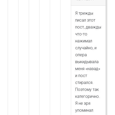
Я трижды
писал этот
пост, дважды
что-то
нажимал
случайно, и
опера
выкидывала
меня «назад»
и пост
стирался.
Поэтому так
категорично.
Я не зря
упоминал