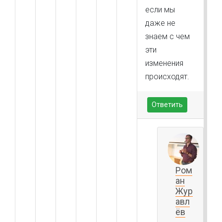
если мы
даже не
знаем с чем
эти
изменения
происходят.
Ответить
Ром
ан
Жур
авл
ёв