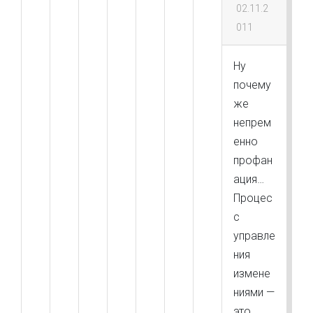
02.11.2
011
Ну
почему
же
непрем
енно
профан
ация…
Процес
с
управле
ния
измене
ниями —
это