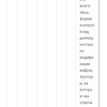
всего
лишь
форма
контрол
я над
деятель
ностью
по
модифи
кации
инфрас
труктур
ы, за
котору
ю мы
отвеча