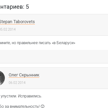
тариев: 5
Stepan Taborovets
05.02.2014
вините, но правильнее писать «в Беларуси»
Олег Скрынник
06.02.2014
 упустили. Исправились.
о за внимательность! 🙂