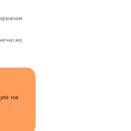
охранения
онечно же,
ция на