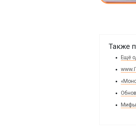
Также п
Ещё о
www.I
«Моно
Обнов
Мифы 