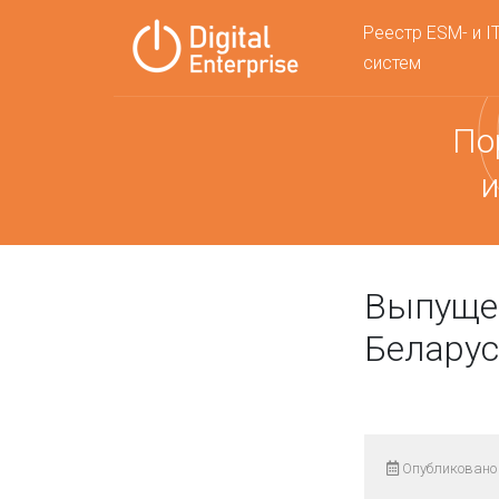
Реестр ESM- и I
систем
По
и
Выпущен
Белару
Опубликовано