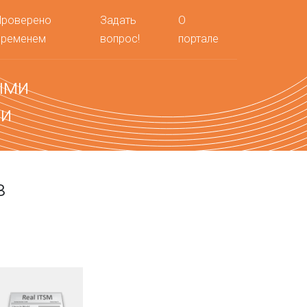
Проверено
Задать
О
временем
вопрос!
портале
ыми
ми
в