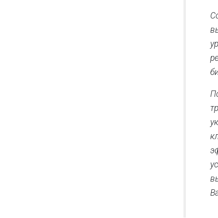
С
в
у
р
б
П
т
у
к
э
у
в
В