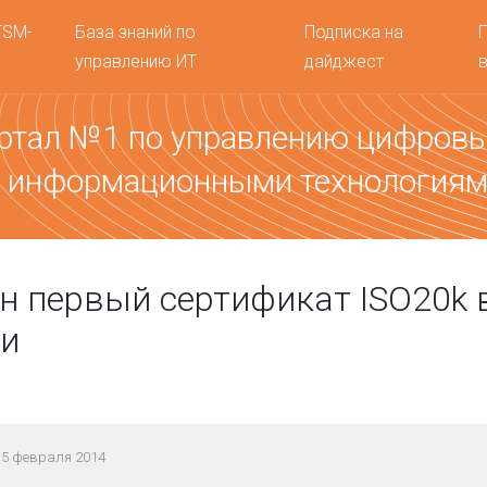
TSM-
База знаний по
Подписка на
управлению ИТ
дайджест
ртал №1 по управлению цифров
 информационными технология
 первый сертификат ISO20k 
си
 5 февраля 2014