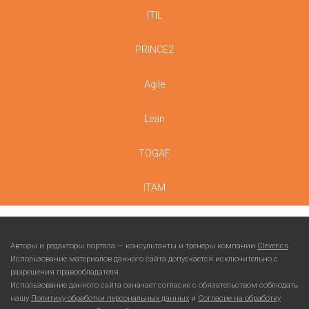
ITIL
PRINCE2
Agile
Lean
TOGAF
ITAM
Авторы и редакторы портала — консультанты и тренеры компании
Cleverics
.
Использование материалов данного сайта допускается исключительно с
разрешения правообладателя.
Использование данного сайта означает согласие с обязательством соблюдать
нашу
Политику обработки персональных данных
и
Согласие на обработку