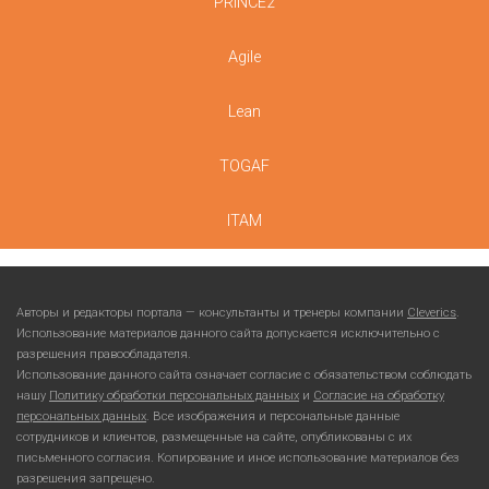
PRINCE2
Agile
Lean
TOGAF
ITAM
Авторы и редакторы портала — консультанты и тренеры компании
Cleverics
.
Использование материалов данного сайта допускается исключительно с
разрешения правообладателя.
Использование данного сайта означает согласие с обязательством соблюдать
нашу
Политику обработки персональных данных
и
Согласие на обработку
персональных данных
. Все изображения и персональные данные
сотрудников и клиентов, размещенные на сайте, опубликованы с их
письменного согласия. Копирование и иное использование материалов без
разрешения запрещено.