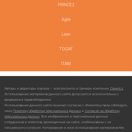
PRINCE2
Agile
Lean
TOGAF
ITAM
Авторы и редакторы портала — консультанты и тренеры компании
Cleverics
.
Использование материалов данного сайта допускается исключительно с
разрешения правообладателя.
Использование данного сайта означает согласие с обязательством соблюдать
нашу
Политику обработки персональных данных
и
Согласие на обработку
персональных данных
. Все изображения и персональные данные
сотрудников и клиентов, размещенные на сайте, опубликованы с их
письменного согласия. Копирование и иное использование материалов без