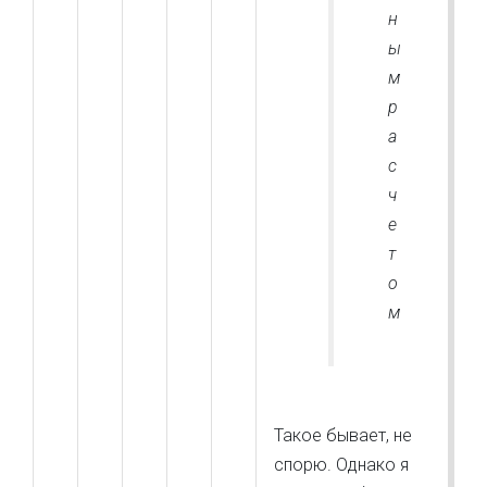
н
ы
м
р
а
с
ч
е
т
о
м
Такое бывает, не
спорю. Однако я