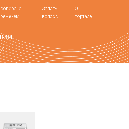
Проверено
Задать
О
временем
вопрос!
портале
ыми
ми