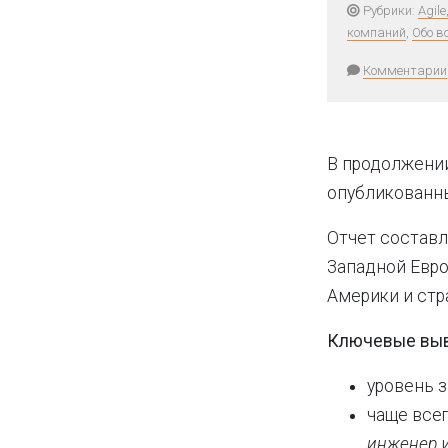
Рубрики:
Agil
компаний
,
Обо в
Комментарии
В продолжени
опубликованны
Отчет составл
Западной Евро
Америки и стр
Ключевые вы
уровень 
чаще все
инженер