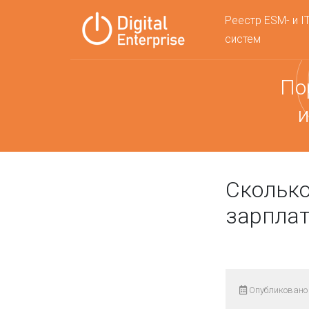
Реестр ESM- и I
систем
По
и
Сколько
зарплат
Опубликовано 