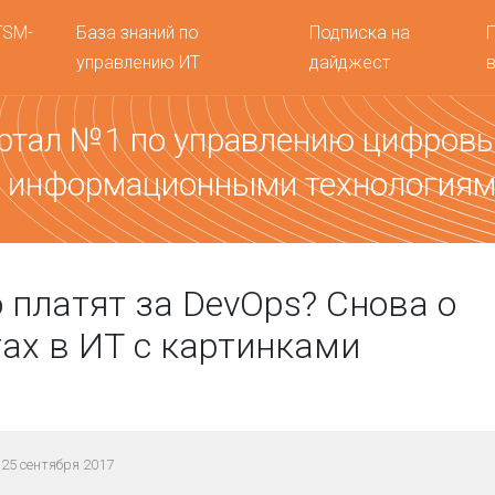
TSM-
База знаний по
Подписка на
управлению ИТ
дайджест
ртал №1 по управлению цифров
 информационными технология
 платят за DevOps? Снова о
ах в ИТ с картинками
25 сентября 2017