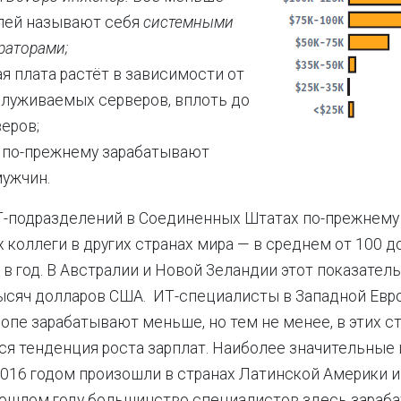
лей называют себя
системными
раторами;
я плата растёт в зависимости от
служиваемых серверов, вплоть до
еров;
по-прежнему зарабатывают
ужчин.
Т-подразделений в Соединенных Штатах по-прежнему
х коллеги в других странах мира — в среднем от 100 д
в год. В Австралии и Новой Зеландии этот показател
тысяч долларов США. ИТ-специалисты в Западной Евро
опе зарабатывают меньше, но тем не менее, в этих с
я тенденция роста зарплат. Наиболее значительные
016 годом произошли в странах Латинской Америки и
рошлом году большинство специалистов здесь зараб