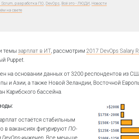
e, Scrum, разработка ПО
,
DevOps
,
Всё это - ЛЮДИ
,
Новости
сём на свете
и темы
зарплат в ИТ
, рассмотрим
2017 DevOps Salary R
й Puppet.
ен на основании данных от 3200 респондентов из США
пы и Азии, а также Новой Зеландии, Восточной Европ
ан Карибского бассейна.
воды:
зарплат остаётся стабильным
го в вакансиях фигурируют
ПО-
и
DevOps-инженер.
Все меньше