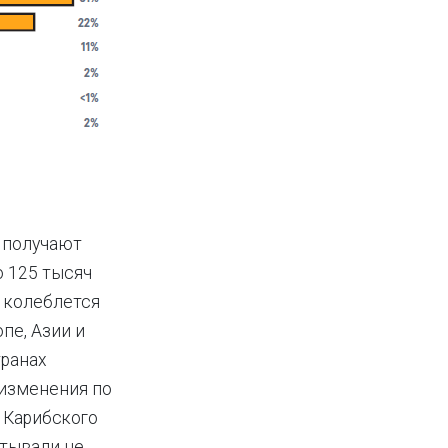
 получают
о 125 тысяч
ь колеблется
пе, Азии и
транах
 изменения по
 Карибского
атывали не