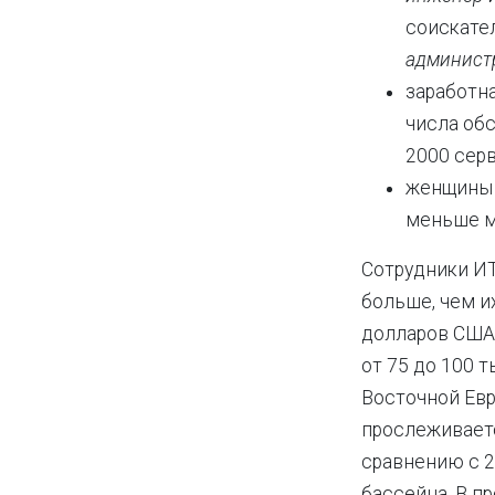
соискате
админист
заработна
числа об
2000 серв
женщины 
меньше м
Сотрудники И
больше, чем и
долларов США 
от 75 до 100 
Восточной Евр
прослеживаетс
сравнению с 2
бассейна. В п