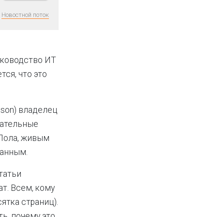
Новостной поток
Руководство ИТ
тся, что это
nson) владелец
чательные
 Пола, живым
данным.
татьи
т. Всем, кому
ятка страниц).
ть, почему это