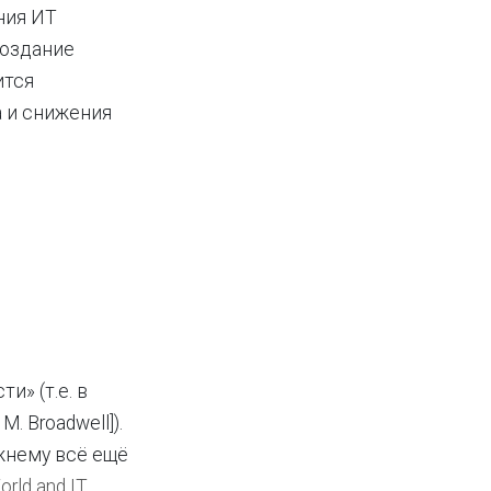
ния ИТ
создание
ится
 и снижения
» (т.е. в
. Broadwell]).
жнему всё ещё
orld and IT