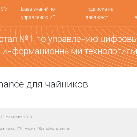
TSM-
База знаний по
Подписка на
управлению ИТ
дайджест
ртал №1 по управлению цифров
 информационными технология
rnance для чайников
 11 февраля 2019
overnance
,
ITIL
,
Аудит
,
Обо всём на свете