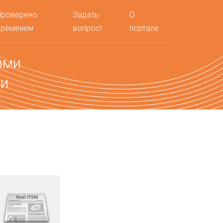
Проверено
Задать
О
временем
вопрос!
портале
ыми
ми