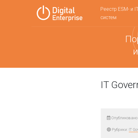
Реестр ESM- и I
систем
По
и
IT Gove
Опубликовано
Рубрики:
IT G