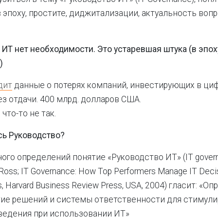
 в эпоху, простите, диджитализации, актуальность воп
 ИТ нет необходимости. Это устаревшая штука (в эпох
)
дит
данные о потерях компаний, инвестирующих в ци
з отдачи. 400 млрд. долларов США.
что-то не так.
сь Руководство?
ого определений понятие «Руководство ИТ» (IT govern
 J. Ross; IT Governance: How Top Performers Manage IT Decis
ts, Harvard Business Review Press, USA, 2004) гласит: «О
тие решений и системы ответственности для стимул
ведения при использовании ИТ»