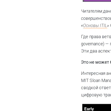
Читателям данн
совершенствован
«
Основы ITIL
»
Где права ветв
governance) —
Эти два аспе
Это не может 
Интересная ана
MIT Sloan Mana
сводкой ответ
цифровую тра