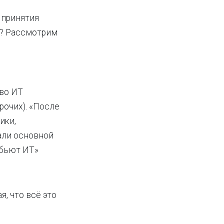
 принятия
м? Рассмотрим
тво ИТ
рочих). «После
ики,
али основной
 бьют ИТ»
, что всё это