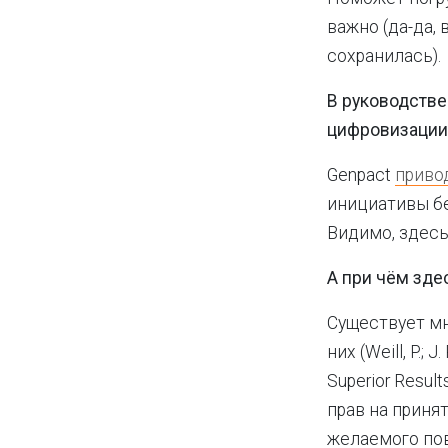
важно (да-да,
сохранилась).
В руководстве
цифровизации
Genpact
приво
инициативы бе
Видимо, здесь 
А при чём зде
Существует мн
них (Weill, P.;
Superior Resul
прав на приня
желаемого по