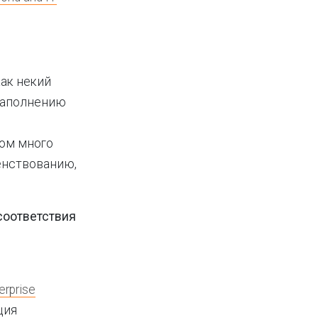
ак некий
 заполнению
ком много
шенствованию,
соответствия
erprise
ция