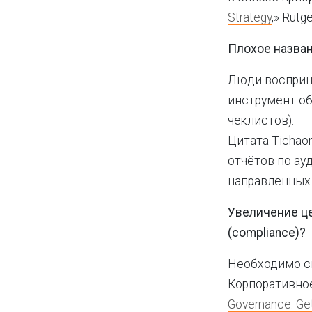
Strategy
,» Rutg
Плохое назва
Люди восприни
инструмент об
чеклистов).
Цитата Tichao
отчётов по ау
направленных 
Увеличение це
(compliance)?
Необходимо с
Корпоративное
Governance: Get