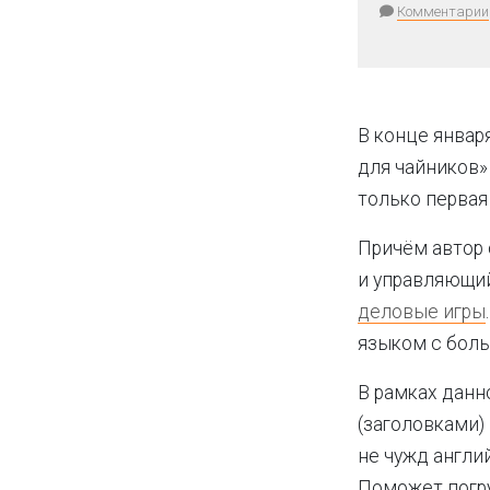
Комментарии
В конце января
для чайников» 
только первая
Причём автор с
и управляющи
деловые игры
языком с бол
В рамках данн
(заголовками)
не чужд англи
Поможет погру