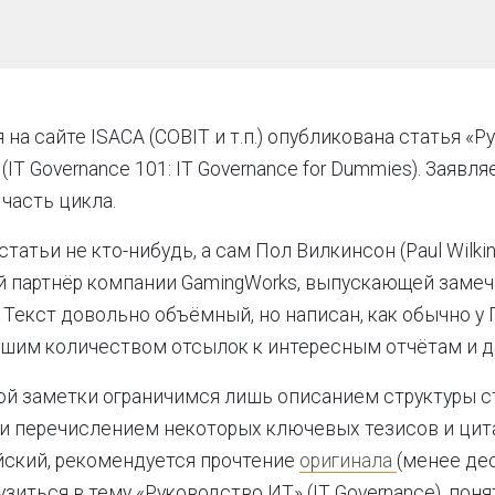
 на сайте ISACA (COBIT и т.п.) опубликована статья «
(IT Governance 101: IT Governance for Dummies). Заявляе
 часть цикла.
татьи не кто-нибудь, а сам Пол Вилкинсон (Paul Wilki
й партнёр компании GamingWorks, выпускающей заме
. Текст довольно объёмный, но написан, как обычно у
ьшим количеством отсылок к интересным отчётам и 
ой заметки ограничимся лишь описанием структуры с
 и перечислением некоторых ключевых тезисов и цита
йский, рекомендуется прочтение
оригинала
(менее дес
зиться в тему «Руководство ИТ» (IT Governance), поня