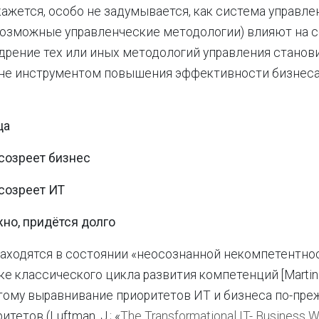
кажется, особо не задумывается, как система управле
возможные управленческие методологии) влияют на 
дрение тех или иных методологий управления станов
 не инструментом повышения эффективности бизнеса
ца
созреет бизнес
созреет ИТ
но, придётся долго
аходятся в состоянии «неосознанной некомпетентности
е классического цикла развития компетенций [Martin M
тому выравнивание приоритетов ИТ и бизнеса по-пре
тетов (Luftman, J.; «
The Transformational IT- Business W