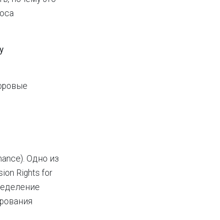
роса
у
фровые
ance). Одно из
ion Rights for
пределение
ирования