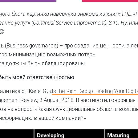
ого блога картинка наверняка знакома из книги ITIL, 
ие услуг» (Continual Service Improvement), 3.10. Ну, или
🙂
ь (Business governance) – про создание ценности, а лев
 про минимизацию возможных потерь.
кта должны быть
сбалансированы
.
быть моей ответственностью
литика от Kane, G.; «
Is the Right Group Leading Your Digita
gement Review, 3 August 2018. В частности, говорящая
ов на вопрос: «Какая функциональная область возгла
нсформацию в вашей компании?»