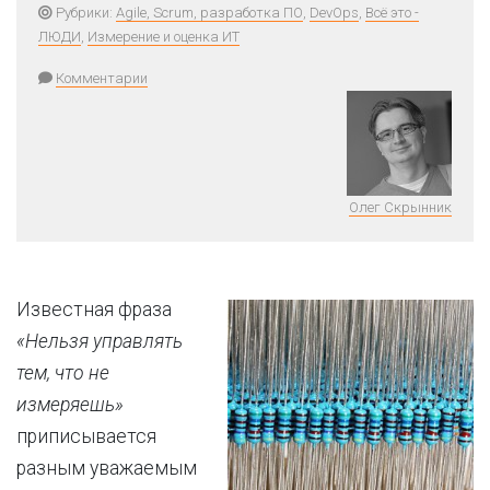
Рубрики:
Agile, Scrum, разработка ПО
,
DevOps
,
Всё это -
ЛЮДИ
,
Измерение и оценка ИТ
Комментарии
Олег Скрынник
Известная фраза
«Нельзя управлять
тем, что не
измеряешь»
приписывается
разным уважаемым