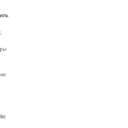
иль
,
уры
ими
lic