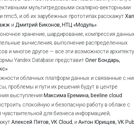
ективными мультитредовыми скалярно-векторными
и nmc5, и об их зарубежных прототипах расскажут
Хал
Хажж
и
Дмитрий Биконов, НТЦ «Модуль»
.
оночное хранение, шардирование, компрессия данных
лельные вычисления, выполнение распределенных
сов и многое другое — все эти возможности архитект
ормы Yandex Database представит
Олег Бондарь,
кс»
.
жности облачных платформ данных и связанные с н
сы, проблемы и пути их решения будут в центре
ния выступления
Максима Еремина, beeline cloud
.
ыстроить спокойную и безопасную работу в облаке с
 чувствительной для бизнеса информацией,
ажут
Алексей Пятов, VK Cloud
, и
Антон Юрищев, VK Pub