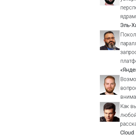
персп
ядрам
Эль-
Покол
парал
запро
платф
«Янде
Возмо
вопро
внима
Как в
любой
расск
Cloud
.