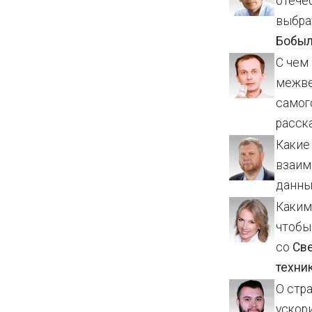
отечес
выбра
Бобыл
С чем
межве
самог
расск
Какие
взаим
данны
Каким
чтобы
со
Св
техни
О стр
ускори