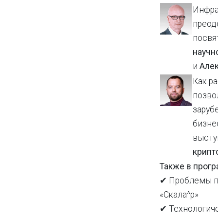
Инфра
преод
посвя
научн
и
Алек
Как р
позво
заруб
бизне
высту
крипт
Также в прогр
✔ Проблемы пр
«Скала^р»
✔ Технологиче