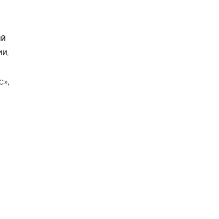
ый
ии
,
с»,