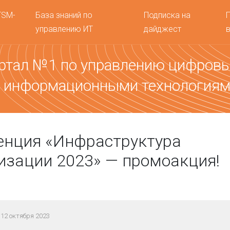
TSM-
База знаний по
Подписка на
управлению ИТ
дайджест
ртал №1 по управлению цифров
 информационными технология
енция «Инфраструктура
зации 2023» — промоакция!
12 октября 2023