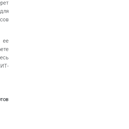
рет
 для
исов
ы ее
ете
десь
 ИТ-
ртов