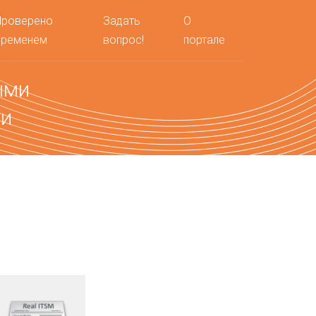
Проверено
Задать
О
временем
вопрос!
портале
ыми
ми