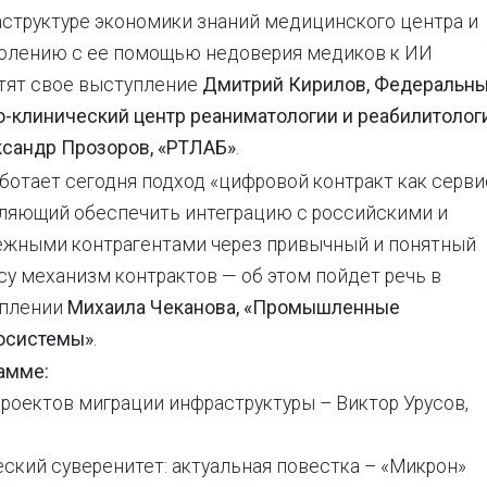
структуре экономики знаний медицинского центра и
олению с ее помощью недоверия медиков к ИИ
тят свое выступление
Дмитрий Кирилов, Федеральн
о-клинический центр реаниматологии и реабилитолог
сандр Прозоров, «РТЛАБ»
.
аботает сегодня подход «цифровой контракт как серви
ляющий обеспечить интеграцию с российскими и
ежными контрагентами через привычный и понятный
су механизм контрактов — об этом пойдет речь в
плении
Михаила Чеканова, «Промышленные
осистемы»
.
амме:
оектов миграции инфраструктуры – Виктор Урусов,
ский суверенитет: актуальная повестка – «Микрон»