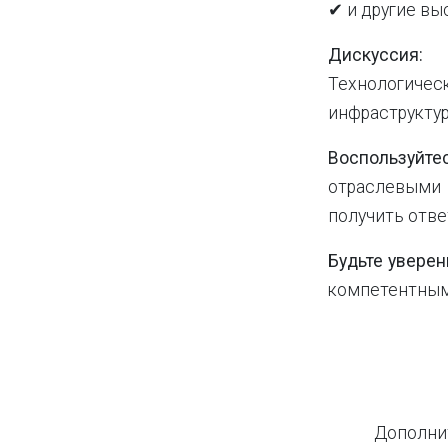
✔ и другие вы
Дискуссия:
Технологичес
инфраструкту
Воспользуйте
отраслевыми
получить отве
Будьте увере
компетентным
Дополни