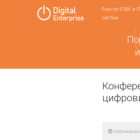
Реестр ESM- и I
систем
По
и
Конфер
цифрови
Опубликовано 