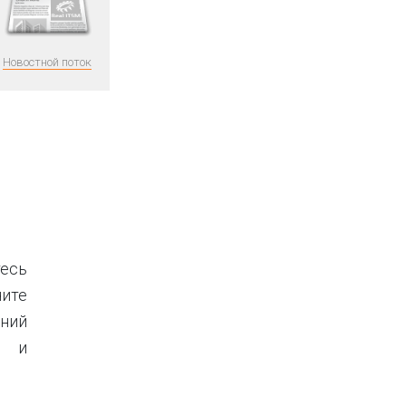
Новостной поток
тесь
ите
ний
ы и