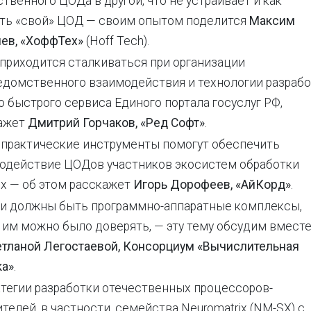
твенного ЦОДа в другой, что не устраивает и как
ть «свой» ЦОД — своим опытом поделится
Максим
ев, «ХоффТех»
(Hoff Tech).
 приходится сталкиваться при организации
домственного взаимодействия и технологии разрабо
о быстрого сервиса Единого портала госуслуг РФ,
ажет
Дмитрий Горчаков, «Ред Софт»
.
 практические инструменты помогут обеспечить
одействие ЦОДов участников экосистем обработки
х — об этом расскажет
Игорь Дорофеев, «АйКорд»
.
и должны быть программно-аппаратные комплексы,
 им можно было доверять, — эту тему обсудим вмест
етланой Легостаевой, Консорциум «Вычислительная
ка»
.
атегии разработки отечественных процессоров-
телей, в частности, семейства Neuromatrix (NM-SX) c