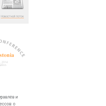
Новостной поток
уравлёв и
ессов: о