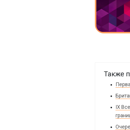
Также п
Перва
Брита
IX Вс
грани
Очере