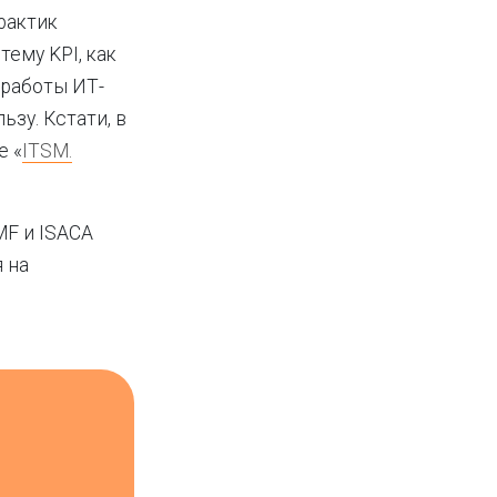
рактик
тему KPI, как
 работы ИТ-
ьзу. Кстати, в
е «
ITSM.
MF и ISACA
 на