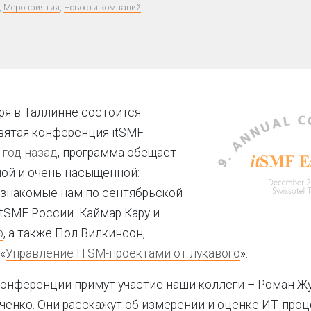
,
Мероприятия
,
Новости компаний
ря в Таллинне состоится
вятая конференция itSMF
и
год назад
, программа обещает
ой и очень насыщенной:
знакомые нам по сентябрьской
tSMF России Каймар Кару и
р
, а также Пол Вилкинсон,
«
Управление ITSM-проектами от лукавого
».
 конференции примут участие наши коллеги – Роман Ж
енко. Они расскажут об измерении и оценке ИТ-проц