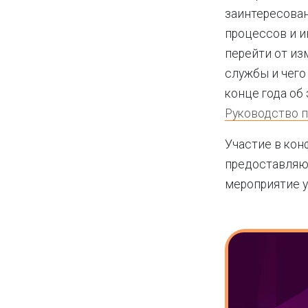
заинтересован
процессов и ин
перейти от из
службы и чего
конце года об
Руководство 
Участие в кон
предоставляют
мероприятие 