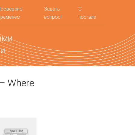
Проверено
Задать
О
временем
вопрос!
портале
ыми
ми
— Where