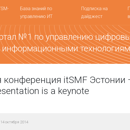
TSM-
База знаний по
Подписка на
управлению ИТ
дайджест
ртал №1 по управлению цифров
 информационными технология
 конференция itSMF Эстонии 
esentation is a keynote
14 октября 2014