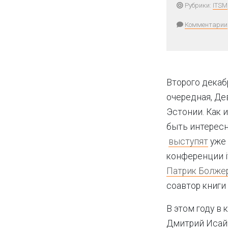
Рубрики:
ITSM
Комментарии
Второго декаб
очередная, Де
Эстонии. Как 
быть интересн
выступят
уже 
конференции i
Патрик Болже
соавтор книги 
В этом году в
Дмитрий Исайч