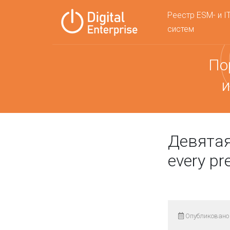
Реестр ESM- и I
систем
По
и
Девятая
every pr
Опубликовано 