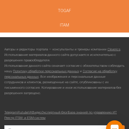
TOGAF
ITAM
Авторы и редакторы портала — консультанты и тренеры компании
Cleverics
.
Использование материалов данного сайта допускается исключительно с
разрешения правообладателя.
Использование данного сайта означает согласие с обязательством соблюдать
нашу
Политику обработки персональных данных
и
Согласие на обработку
персональных данных
. Все изображения и персональные данные
сотрудников и клиентов, размещенные на сайте, опубликованы с их
письменного согласия. Копирование и иное использование материалов без
разрешения запрещено.
Telegram
Rutube
VKВидео
Экспертный блог
База знаний по управлению ИТ
Реестр ITSM- и ESM-систем
Search for