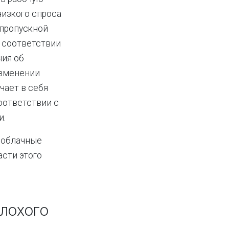
низкого спроса
 пропускной
 соответствии
ния об
изменении
чает в себя
оответствии с
и.
 облачные
асти этого
лохого