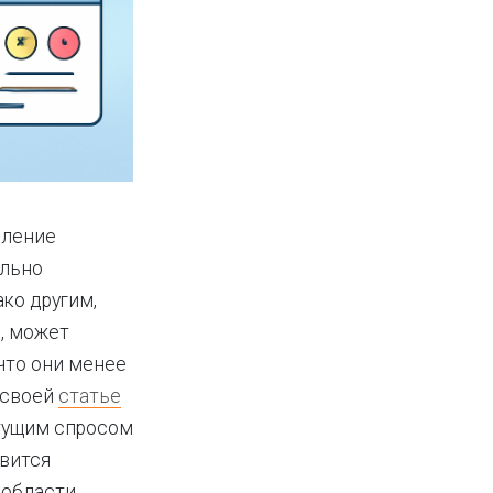
вление
ельно
ако другим,
, может
 что они менее
 своей
статье
стущим спросом
вится
й области