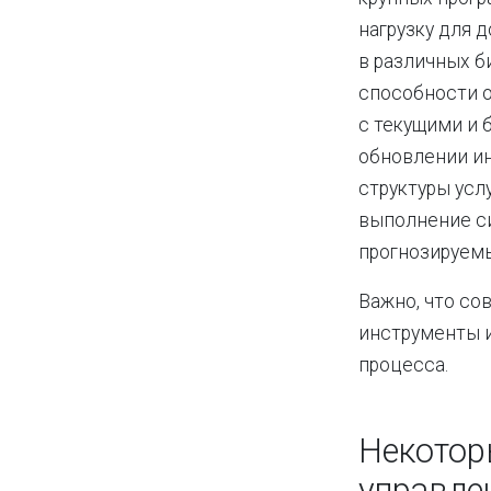
нагрузку для 
в различных б
способности 
с текущими и 
обновлении и
структуры усл
выполнение си
прогнозируем
Важно, что со
инструменты и
процесса.
Некотор
управле