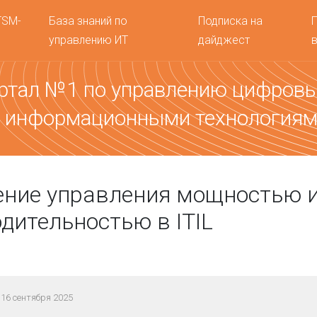
TSM-
База знаний по
Подписка на
управлению ИТ
дайджест
ртал №1 по управлению цифров
 информационными технология
ение управления мощностью 
дительностью в ITIL
16 сентября 2025