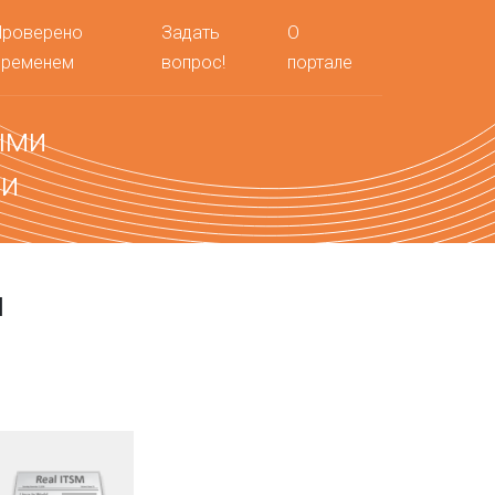
Проверено
Задать
О
временем
вопрос!
портале
ыми
ми
и