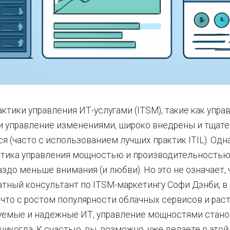
ктики управления ИТ-услугами (ITSM), такие как упра
и управление изменениями, широко внедрены и тщат
я (часто с использованием лучших практик ITIL). Одн
ктика управления мощностью и производительностью
аздо меньше внимания (и любви). Но это не означает,
тный консультант по ITSM-маркетингу Софи Дэнби, в
, что с ростом популярности облачных сервисов и ра
уемые и надежные ИТ, управление мощностями стано
никогда. К счастью, вы, возможно, уже делаете в это