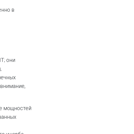
енно в
Т; они
,
нечных
 внимание,
ие мощностей
ванных