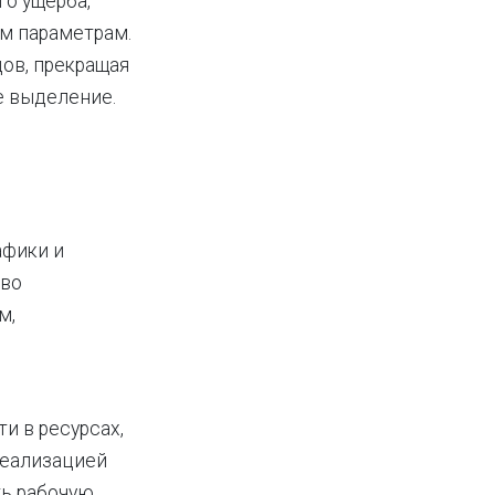
го ущерба,
м параметрам.
ов, прекращая
е выделение.
афики и
тво
м,
и в ресурсах,
реализацией
ть рабочую