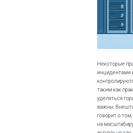
Некоторые пра
инцидентами 
контролируютс
таким как пра
уделяться гор
важны. Внешта
говорит о том
на масштабир
актуально как 