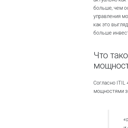
больше, чем о
управления мо
как это выгля
больше инвес
Что так
мощност
Согласно ITIL
мощностями з
«
и