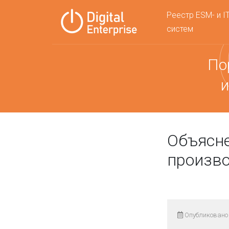
Реестр ESM- и I
систем
По
и
Объясн
произво
Опубликовано 