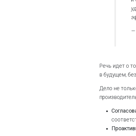
у
э
—
Речь идет о т
в будущем, бе
Дело не тольк
производител
Согласов
соответс
Проактив