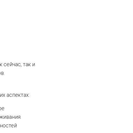
 сейчас, так и
в.
х аспектах:
ое
живания.
бностей