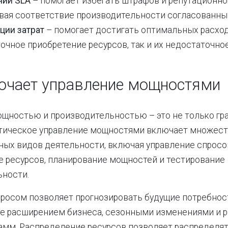
ии SLA
– помогает избегать штрафов и репутационно
вая соответствие производительности согласованны
ции затрат
– помогает достигать оптимальных расход
очное приобретение ресурсов, так и их недостаточно
ючает управление мощностями
щностью и производительностью – это не только гр
ктическое управление мощностями включает множес
ых видов деятельности, включая управление спросо
 ресурсов, планирование мощностей и тестирование
ьности.
росом позволяет прогнозировать будущие потребност
е расширением бизнеса, сезонными изменениями и 
амм. Распределение ресурсов позволяет распределя