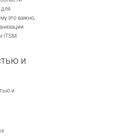
 для
му это важно,
ганизации
и ITSM.
стью и
стью и
ых