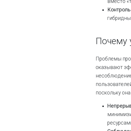
вместо «
Контроль
гибридны
Почему 
Проблемы прои
оказывают эф
несоблюдение 
пользователей
поскольку она
Непрерыв
минимизи
ресурсам