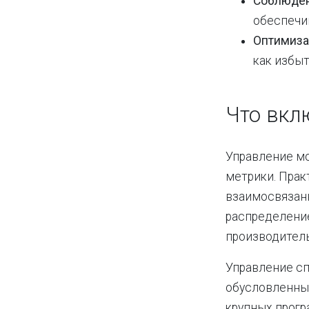
Соблюден
обеспечи
Оптимиза
как избыт
Что вкл
Управление мо
метрики. Пра
взаимосвязанн
распределение
производител
Управление сп
обусловленны
крупных прогр