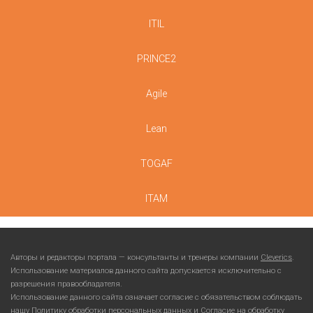
ITIL
PRINCE2
Agile
Lean
TOGAF
ITAM
Авторы и редакторы портала — консультанты и тренеры компании
Cleverics
.
Использование материалов данного сайта допускается исключительно с
разрешения правообладателя.
Использование данного сайта означает согласие с обязательством соблюдать
нашу
Политику обработки персональных данных
и
Согласие на обработку