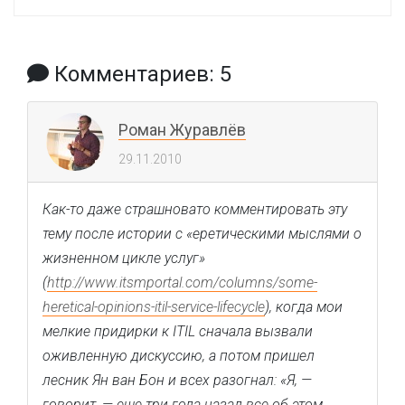
Комментариев: 5
Роман Журавлёв
29.11.2010
Как-то даже страшновато комментировать эту
тему после истории с «еретическими мыслями о
жизненном цикле услуг»
(
http://www.itsmportal.com/columns/some-
heretical-opinions-itil-service-lifecycle
), когда мои
мелкие придирки к ITIL сначала вызвали
оживленную дискуссию, а потом пришел
лесник Ян ван Бон и всех разогнал: «Я, —
говорит, — еще три года назад все об этом