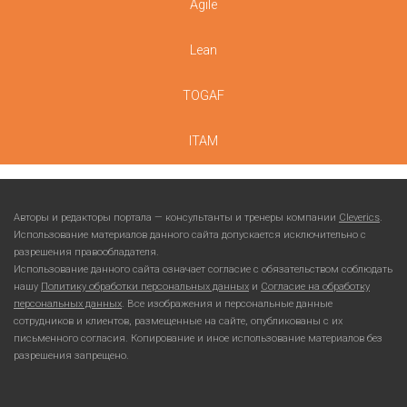
Agile
Lean
TOGAF
ITAM
Авторы и редакторы портала — консультанты и тренеры компании
Cleverics
.
Использование материалов данного сайта допускается исключительно с
разрешения правообладателя.
Использование данного сайта означает согласие с обязательством соблюдать
нашу
Политику обработки персональных данных
и
Согласие на обработку
персональных данных
. Все изображения и персональные данные
сотрудников и клиентов, размещенные на сайте, опубликованы с их
письменного согласия. Копирование и иное использование материалов без
разрешения запрещено.