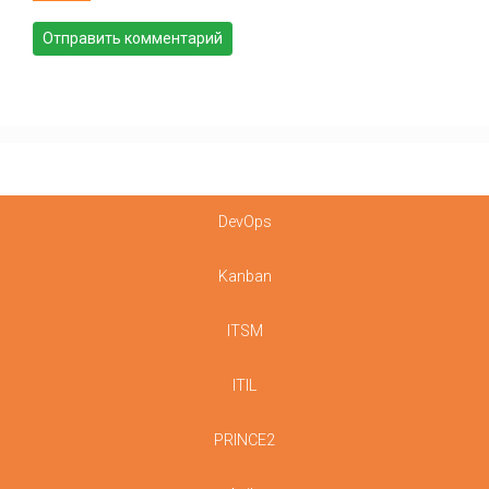
DevOps
Kanban
ITSM
ITIL
PRINCE2