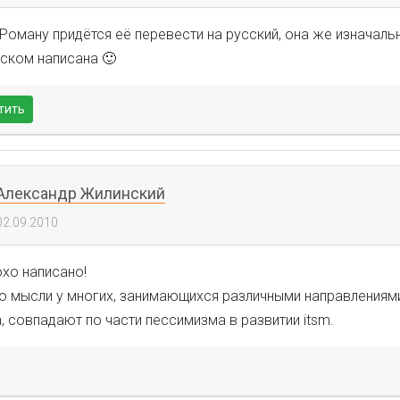
Роману придётся её перевести на русский, она же изначаль
йском написана 🙂
тить
Александр Жилинский
02.09.2010
хо написано!
о мысли у многих, занимающихся различными направлениями 
, совпадают по части пессимизма в развитии itsm.