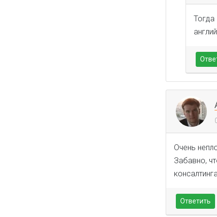
Тогда 
англи
Отве
Очень непло
Забавно, чт
консалтинга
Ответить