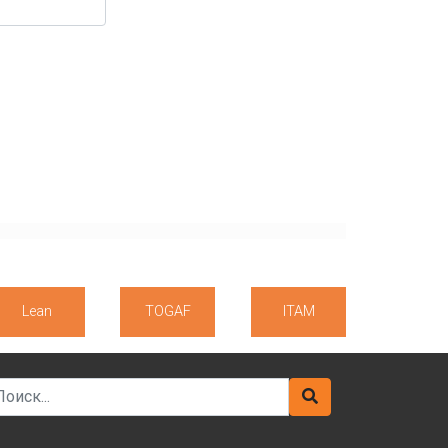
Lean
TOGAF
ITAM
arch for