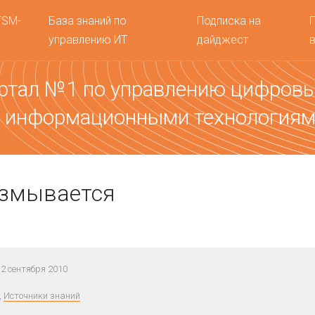
TSM-
База знаний по
Подписка на
управлению ИТ
дайджест
ртал №1 по управлению цифров
 информационными технология
азмывается
2 сентября 2010
,
Источники знаний