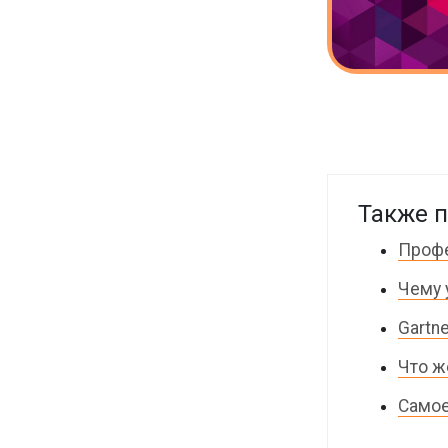
Также п
Профе
Чему 
Gartn
Что ж
Самое