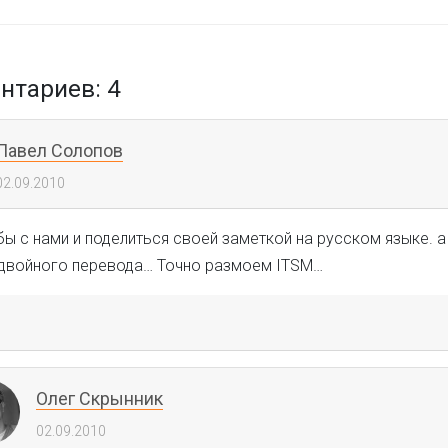
тариев: 4
Павел Солопов
02.09.2010
ы с нами и поделиться своей заметкой на русском языке. а
двойного перевода… Точно размоем ITSM…
Олег Скрынник
02.09.2010