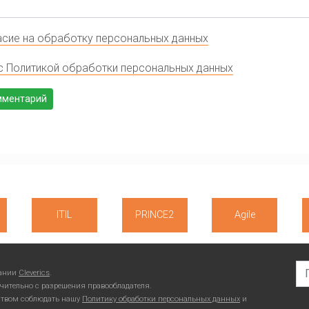
сие на обработку персональных данных
с Политикой обработки персональных данных
ITIL
PRINCE2
Agile
Se
пании
Cleverics
.
чительно с разрешения правообладателя.
ьством соблюдать нашу
Политику обработки персональных данных
и