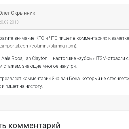
Олег Скрынник
20.09.2010
братите внимание КТО и ЧТО пишет в комментариях к заметк
itsmportal.com/columns/blurring-itsm
).
, Aale Roos, Ian Clayton — настоящие «зубры» ITSM-отрасли с
м стажем, знающие многое изнутри.
резвляет комментарий Яна ван Бона, который не стесняетс
и пишет на чистоту.
ть комментарий