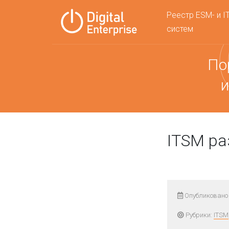
Реестр ESM- и I
систем
По
и
ITSM р
Опубликовано 
Рубрики:
ITSM