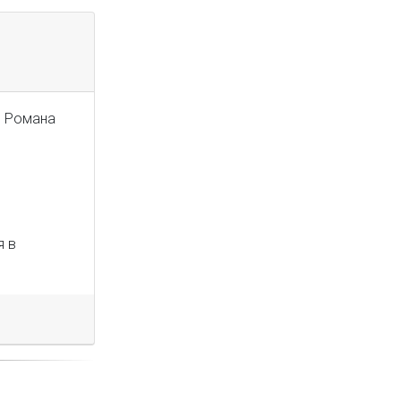
е Романа
я в