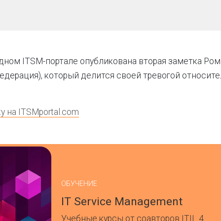
дном ITSM-портале опубликована вторая заметка Ром
едерация), который делится своей тревогой относит
у на ITSMportal.com
ОБУЧЕНИЕ
IT Service Management
Учебные курсы от соавторов ITIL 4