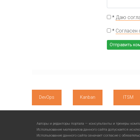
*
Даю согла
*
Согласен 
DevOps
Kanban
ITSM
Авторы и редакторы портала — консультанты и тренеры ком
Использование материалов данного сайта допускается исклю
Использование данного сайта означает согласие с обязател