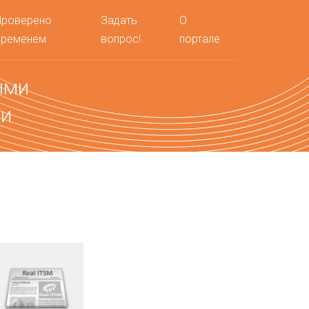
Проверено
Задать
О
временем
вопрос!
портале
ыми
ми