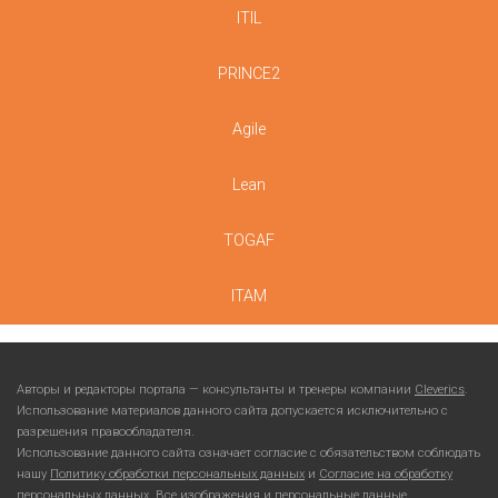
ITIL
PRINCE2
Agile
Lean
TOGAF
ITAM
Авторы и редакторы портала — консультанты и тренеры компании
Cleverics
.
Использование материалов данного сайта допускается исключительно с
разрешения правообладателя.
Использование данного сайта означает согласие с обязательством соблюдать
нашу
Политику обработки персональных данных
и
Согласие на обработку
персональных данных
. Все изображения и персональные данные