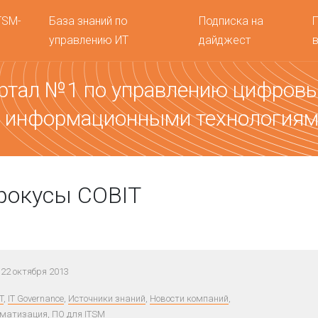
TSM-
База знаний по
Подписка на
управлению ИТ
дайджест
ртал №1 по управлению цифров
 информационными технология
фокусы COBIT
22 октября 2013
T
,
IT Governance
,
Источники знаний
,
Новости компаний
,
оматизация, ПО для ITSM