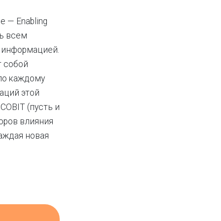
e — Enabling
ть всем
е информацией.
т собой
по каждому
аций этой
COBIT (пусть и
оров влияния
каждая новая