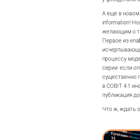
А ещё в новом 
information! 
желающим о то
Первое из ena
исчерпывающи
процессу моде
серии: если о
существенно п
в COBIT 4.1 и
публикация до
Что ж, ждать 