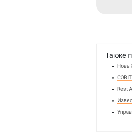
Также п
Новый
COBIT
Rest 
Извес
Управ