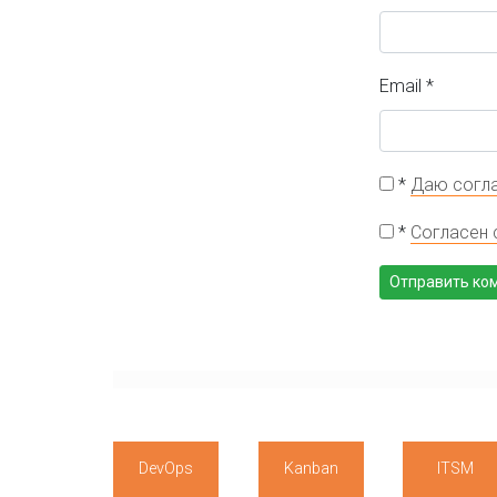
Email
*
*
Даю согла
*
Согласен 
DevOps
Kanban
ITSM