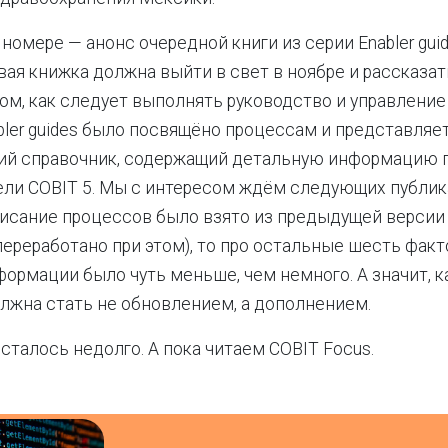
номере — анонс очередной книги из серии Enabler guid
Новая книжка должна выйти в свет в ноябре и рассказа
м, как следует выполнять руководство и управлени
bler guides было посвящёно процессам и представляе
й справочник, содержащий детальную информацию 
ли COBIT 5. Мы с интересом ждём следующих публик
писание процессов было взято из предыдущей версии 
ереработано при этом), то про остальные шесть факт
нформации было чуть меньше, чем немного. А значит, 
лжна стать не обновлением, а дополнением.
осталось недолго. А пока читаем COBIT Focus.