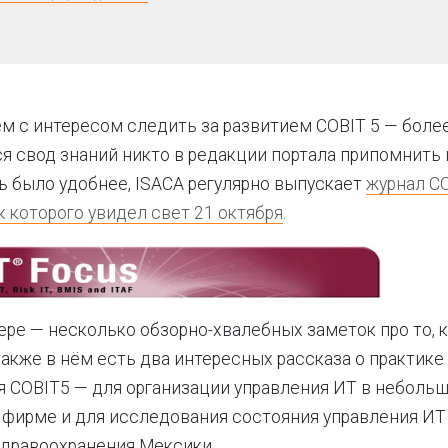
 с интересом следить за развитием COBIT 5 — боле
 свод знаний никто в редакции портала припомнить 
 было удобнее, ISACA регулярно выпускает
журнал CO
 которого увидел свет 21 октября
.
ре — несколько обзорно-хвалебных заметок про то, 
также в нём есть два интересных рассказа о практике
 COBIT5 — для организации управления ИТ в неболь
 фирме и для исследования состояния управления ИТ
здравоохранения Мексики.