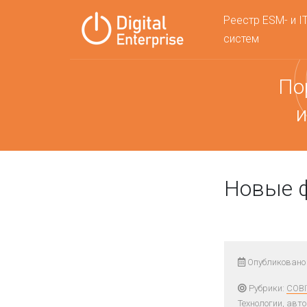
Реестр ESM- и I
систем
По
и
Новые 
Опубликовано 
Рубрики:
COBI
Технологии, авт