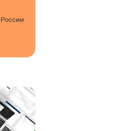
 России
ь