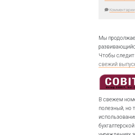
Комментарии
Мы продолжаем
развивающийся
Чтобы следить
свежий выпуск
В свежем номе
полезный, но 
использования
бухгалтерской
учреждениях 