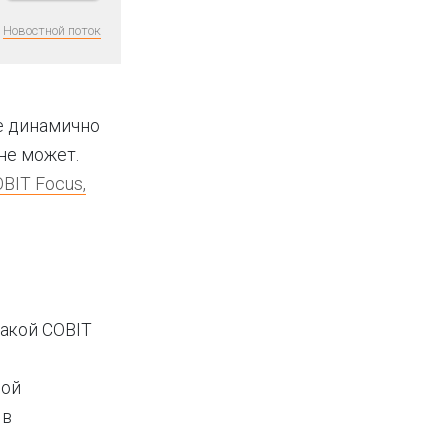
Новостной поток
е динамично
не может.
BIT Focus,
какой COBIT
шой
 в