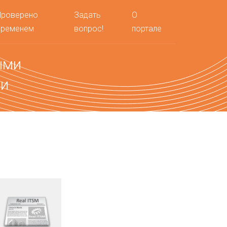
Проверено
Задать
О
временем
вопрос!
портале
ыми
ми