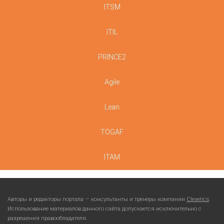
ITSM
ITIL
PRINCE2
Agile
Lean
TOGAF
ITAM
Авторы и редакторы портала — консультанты и тренеры компании
Cleverics
.
Использование материалов данного сайта допускается исключительно с
разрешения правообладателя.