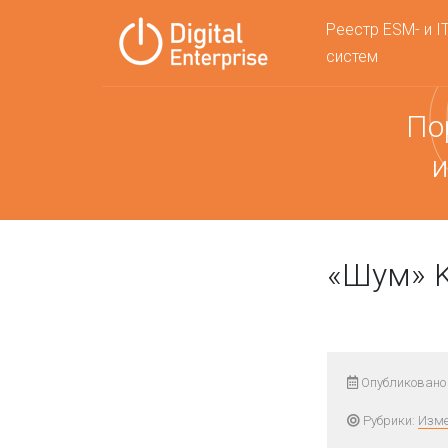
Реестр ESM- и I
систем
По
и
«Шум» K
Опубликовано 
Рубрики:
Изме