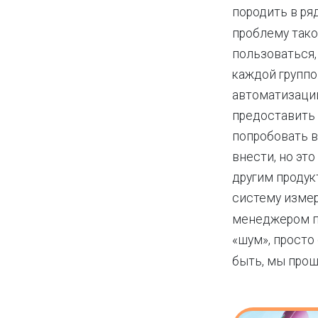
породить в ря
проблему тако
пользоваться,
каждой группо
автоматизации
предоставить 
попробовать 
внести, но эт
другим продук
систему изме
менеджером п
«шум», просто
быть, мы про