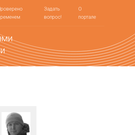
Проверено
Задать
О
временем
вопрос!
портале
ыми
ми