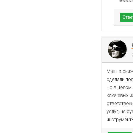
необо
Отве
Миш, а сниж
сделали пол
Но в целом 
ключевых и
ответственн
услуг, не с
инструменты