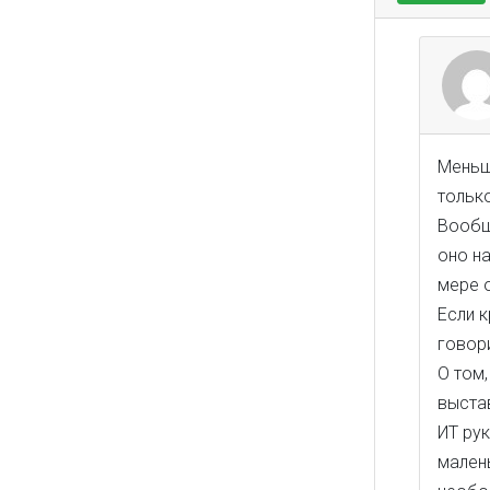
Меньш
тольк
Вообщ
оно на
мере 
Если к
говор
О том,
выста
ИТ ру
малень