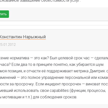
снованное завышение себестоимости услуг.
тить
Константин Нарыжный
25.01.2012
ение норматива — это как? Был целевой срок час — сделали
часа? Если два то в принципе понятно, как убирается шум.
моя позиция, и отчасти её поддерживает метрика Дмитрия: 
зменений — это полное упразднение персональной или кома
ости за просрочку. Если инцидент просрочен — виноват по
умевший использовать свои capabilities (функции, процессы,
 мотивации и т.п.) для соблюдения сроков.