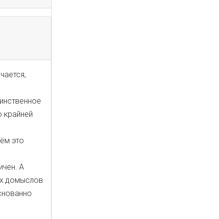
чается,
динственное
о крайней
чём это
ичен. А
ых домыслов
снованно