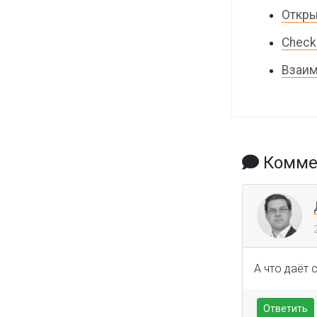
Откры
Check
Взаим
Коммен
А что даёт 
Ответить