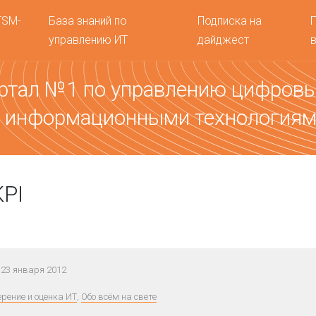
TSM-
База знаний по
Подписка на
управлению ИТ
дайджест
ртал №1 по управлению цифров
 информационными технология
PI
23 января 2012
рение и оценка ИТ
,
Обо всём на свете