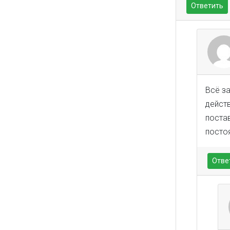
Ответить
Всё за
действ
постав
посто
Отве