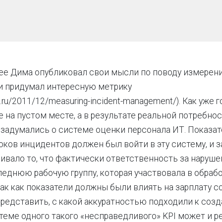
е Дима опубликовал свои мысли по поводу измерения
и придумал интересную метрику
tsm.ru/2011/12/measuring-incident-management/). Как уже 
е на пустом месте, а в результате реальной потребнос
 задумались о системе оценки персонала ИТ. Показат
ков инцидентов должен был войти в эту систему, и з
аивало то, что фактически ответственность за наруше
леднюю рабочую группу, которая участвовала в обраб
так как показатели должны были влиять на зарплату с
редставить, с какой аккуратностью подходили к соз
теме одного такого «несправедливого» KPI может и