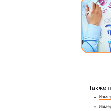
Также п
Измер
Измер