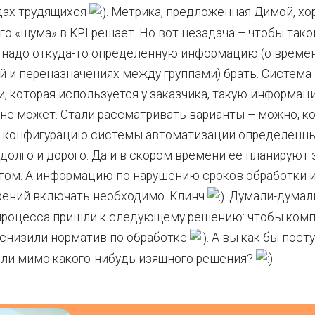
дах трудящихся
. Метрика, предложенная Димой, хо
го «шума» в KPI решает. Но вот незадача – чтобы так
 надо откуда-то определенную информацию (о време
й и переназначениях между группами) брать. Система
, которая используется у заказчика, такую информац
не может. Стали рассматривать варианты – можно, к
в конфигурацию системы автоматизации определенн
о долго и дорого. Да и в скором времени ее планируют
том. А информацию по нарушению сроков обработки 
рений включать необходимо. Клинч
. Думали-думали
роцесса пришли к следующему решению: чтобы ком
 снизили норматив по обработке
. А вы как бы пос
шли мимо какого-нибудь изящного решения?