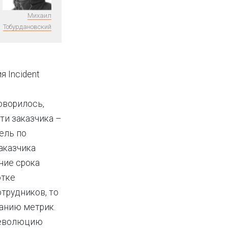
Михаил
Тобурдановский
 Incident
говорилось,
ти заказчика –
ель по
аказчика
ние срока
отке
отрудников, то
данию метрик.
 революцию