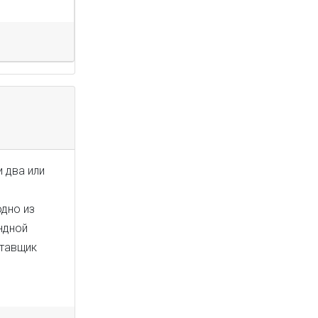
 два или
одно из
ндной
ставщик