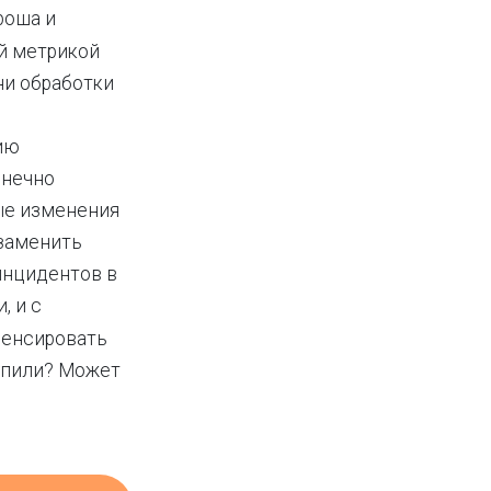
роша и
ой метрикой
ни обработки
ию
онечно
ые изменения
 заменить
инцидентов в
, и с
пенсировать
тупили? Может