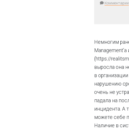
Комментарии
Немногим ране
Management’а 
(https://reali
выросла она н
в организации
нарушению сро
очень не устр
падала на пос
инцидента. А 
можете себе п
Наличие в сис