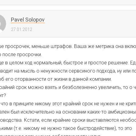
Pavel Solopov
27.01.2012
е просрочек, меньше штрафов. Ваша же метрика она вклю
о после просрочки.
е в целом ход нормальный, быстрое и простое решение. Е
водит на мысль о ненужности сервсиного подхода, ну или п
об его оторванности от жизни в данной компании.
райний срок можно взять и безболезненно увеличить, то о 
ит?
 что в принципе никому этот крайний срок не нужен и не крит
влен был исключительно на основании каких-то амбициозн
ководства. Кстати, если крайние сроки выставляются необо
кими (т.е. никому не нужно такое быстродействие), то это