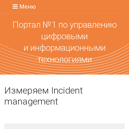
Меню
Портал №1 по управлению
цифровыми
и информационными
технологиями
Измеряем Incident
management