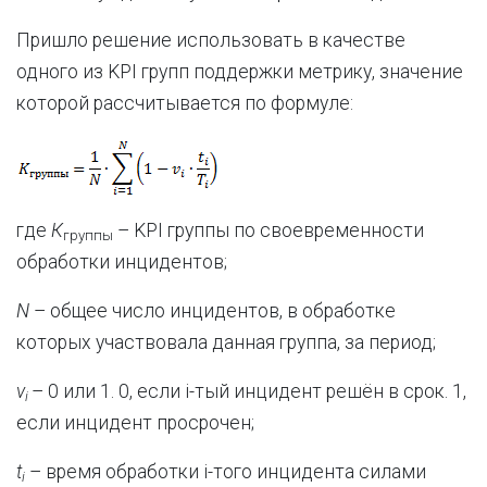
Пришло решение использовать в качестве
одного из KPI групп поддержки метрику, значение
которой рассчитывается по формуле:
где
К
– KPI группы по своевременности
группы
обработки инцидентов;
N
– общее число инцидентов, в обработке
которых участвовала данная группа, за период;
v
– 0 или 1. 0, если i-тый инцидент решён в срок. 1,
i
если инцидент просрочен;
t
– время обработки i-того инцидента силами
i