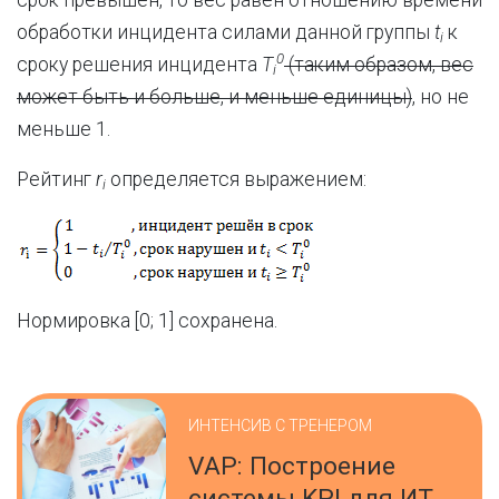
срок превышен, то вес равен отношению времени
обработки инцидента силами данной группы
t
к
i
0
сроку решения инцидента
T
(таким образом, вес
i
может быть и больше, и меньше единицы)
, но не
меньше 1.
Рейтинг
r
определяется выражением:
i
Нормировка [0; 1] сохранена.
ИНТЕНСИВ С ТРЕНЕРОМ
VAP: Построение
системы KPI для ИТ