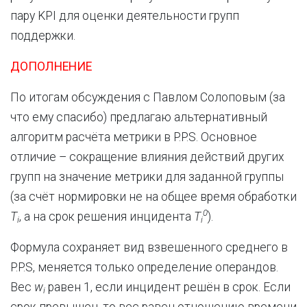
пару KPI для оценки деятельности групп
поддержки.
ДОПОЛНЕНИЕ
По итогам обсуждения с Павлом Солоповым (за
что ему спасибо) предлагаю альтернативный
алгоритм расчёта метрики в P.P.S. Основное
отличие – сокращение влияния действий других
групп на значение метрики для заданной группы
(за счёт нормировки не на общее время обработки
0
T
, а на срок решения инцидента
T
).
i
i
Формула сохраняет вид взвешенного среднего в
P.P.S, меняется только определение операндов.
Вес
w
равен 1, если инцидент решён в срок. Если
i