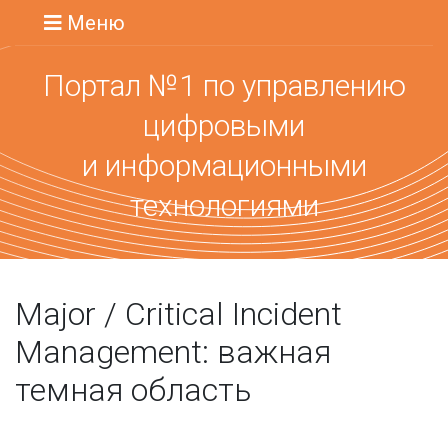
Меню
Портал №1 по управлению
цифровыми
и информационными
технологиями
Major / Critical Incident
Management: важная
темная область