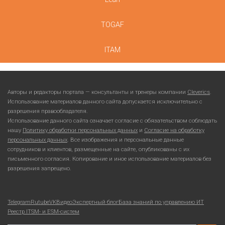
TOGAF
ITAM
Авторы и редакторы портала — консультанты и тренеры компании
Cleverics
.
Использование материалов данного сайта допускается исключительно с
разрешения правообладателя.
Использование данного сайта означает согласие с обязательством соблюдать
нашу
Политику обработки персональных данных
и
Согласие на обработку
персональных данных
. Все изображения и персональные данные
сотрудников и клиентов, размещенные на сайте, опубликованы с их
письменного согласия. Копирование и иное использование материалов без
разрешения запрещено.
Telegram
Rutube
VKВидео
Экспертный блог
База знаний по управлению ИТ
Реестр ITSM- и ESM-систем