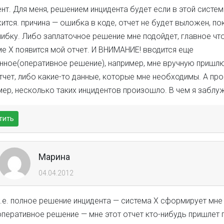
нт. Для меня, решением инцидента будет если в этой систем
тся. причина — ошибка в коде, отчет не будет выложен, по
шибку. Либо заплаточное решение мне подойдет, главное чт
ме Х появится мой отчет. И ВНИМАНИЕ! вводится еще
нное(оперативное решение), например, мне вручную пришлю
тчет, либо какие-то данные, которые мне необходимы. А пр
мер, несколько таких инцидентов произошло. В чем я забл
тить
Марина
04.04.2012
т.е. полное решение инцидента — система Х сформирует мне 
оперативное решение — мне этот отчет кто-нибудь пришлет 