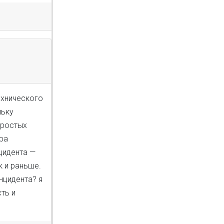
ехнического
льку
простых
ура
цидента —
к и раньше.
нцидента? я
ть и