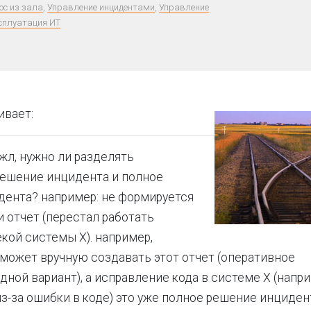
ос из зала
,
Управление инцидентами
,
Управление
сплуатация ИТ
ивает:
жл, нужно ли разделять
решение инцидента и полное
ента? например: не формируется
 отчет (перестал работать
кой системы Х). например,
может вручную создавать этот отчет (оперативное
ной вариант), а исправление кода в системе Х (напри
з-за ошибки в коде) это уже полное решение инциден