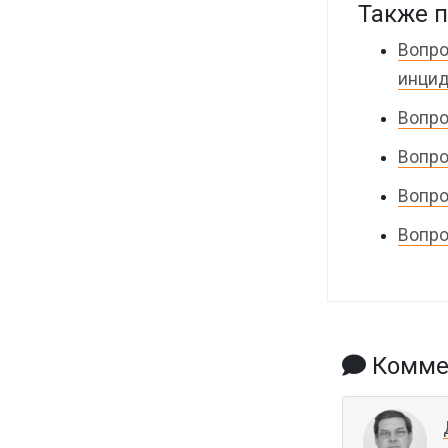
Также п
Вопро
инцид
Вопро
Вопро
Вопро
Вопро
Коммен