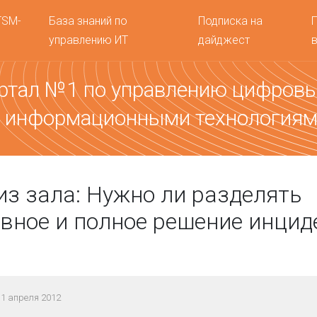
TSM-
База знаний по
Подписка на
управлению ИТ
дайджест
ртал №1 по управлению цифров
 информационными технология
из зала: Нужно ли разделять
вное и полное решение инцид
1 апреля 2012