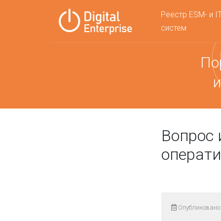
Реестр ESM- и I
систем
По
и
Вопрос 
операти
Опубликовано 