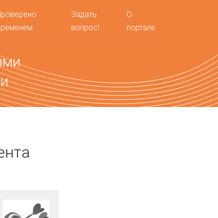
Проверено
Задать
О
временем
вопрос!
портале
ыми
ми
ента