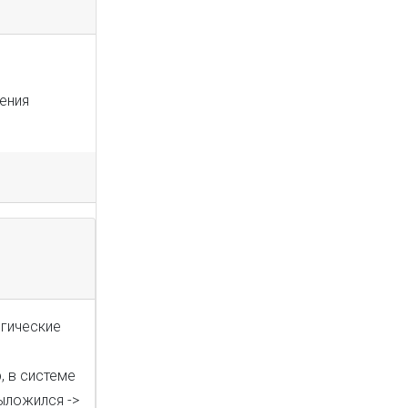
ения
огические
, в системе
ыложился ->