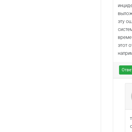
инциде
выложи
эту о
систе
време
этот о
напри
Отве