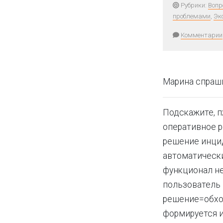
Рубрики:
Вопр
проблемами
,
Эк
Комментарии
Марина спраш
Подскажите, п
оперативное 
решение инцид
автоматически
функционал не
пользователь 
решение=обход
формируется и