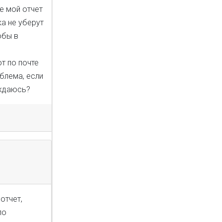
е мой отчет
ка не уберут
обы в
т по почте
облема, если
уждаюсь?
отчет,
по