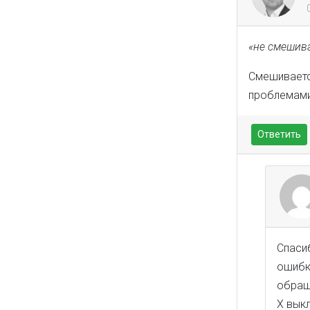
«не смешив
Смешиваетс
проблемами
Ответить
Спаси
ошибк
обращ
Х выкл