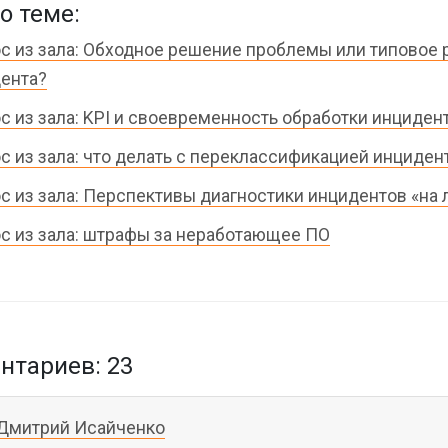
о теме:
с из зала: Обходное решение проблемы или типовое
ента?
с из зала: KPI и своевременность обработки инциден
с из зала: что делать с переклассификацией инциден
с из зала: Перспективы диагностики инцидентов «на 
с из зала: штрафы за неработающее ПО
тариев: 23
Дмитрий Исайченко