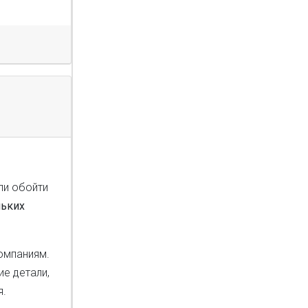
ли обойти
льких
компаниям.
ие детали,
я.