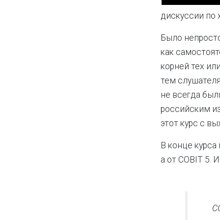
дискуссии по 
Было непросто
как самостоят
корней тех ил
тем слушателя
не всегда были
российским из
этот курс с в
В конце курса
а от COBIT 5. И
C