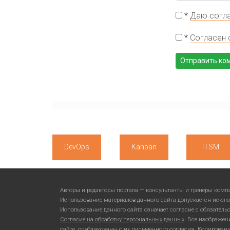
*
Даю согла
*
Согласен 
DevOps
Kanban
ITSM
Авторы и редакторы портала — консультанты и тренеры ком
Использование материалов данного сайта допускается исклю
Использование данного сайта означает согласие с обязател
Согласие на обработку персональных данных
. Все изображен
сайте, опубликованы с их письменного согласия. Копирован