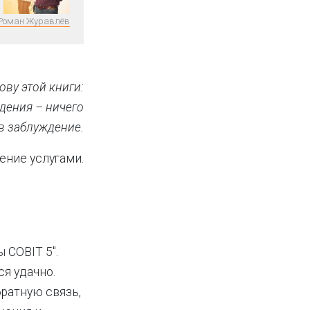
Роман Журавлёв
ву этой книги:
дения – ничего
в заблуждение.
ение услугами.
 COBIT 5".
ся удачно.
ратную связь,