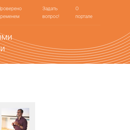
Проверено
Задать
О
временем
вопрос!
портале
ыми
ми