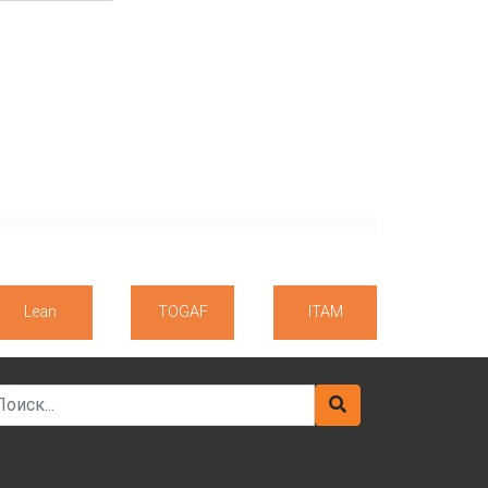
Lean
TOGAF
ITAM
arch for