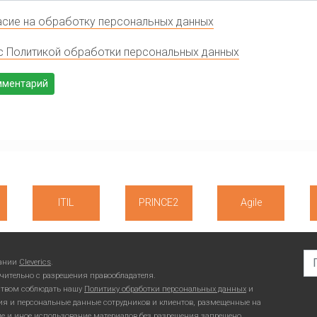
сие на обработку персональных данных
с Политикой обработки персональных данных
ITIL
PRINCE2
Agile
Se
пании
Cleverics
.
чительно с разрешения правообладателя.
ьством соблюдать нашу
Политику обработки персональных данных
и
ия и персональные данные сотрудников и клиентов, размещенные на
ие и иное использование материалов без разрешения запрещено.