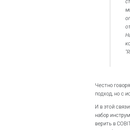
с
м
о
о
Н
к
"
Честно говоря
подход, но с 
И в этой связ
набор инструм
верить в COBI