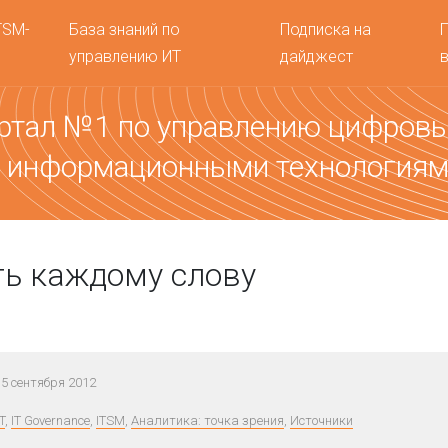
TSM-
База знаний по
Подписка на
управлению ИТ
дайджест
ртал №1 по управлению цифров
 информационными технология
ь каждому слову
5 сентября 2012
T
,
IT Governance
,
ITSM
,
Аналитика: точка зрения
,
Источники