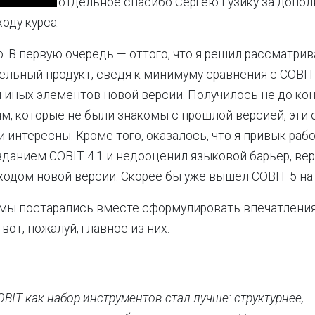
отдельное спасибо Сергею Гузику за допол
ходу курса.
. В первую очередь — оттого, что я решил рассматрив
ельный продукт, сведя к минимуму сравнения с COBIT 
и иных элементов новой версии. Получилось не до конц
м, которые не были знакомы с прошлой версией, эти 
 интересны. Кроме того, оказалось, что я привык раб
данием COBIT 4.1 и недооценил языковой барьер, ве
ыходом новой версии. Скорее бы уже вышел COBIT 5 на
 мы постарались вместе сформулировать впечатления 
 вот, пожалуй, главное из них:
OBIT как набор инструментов стал лучше: структурнее,