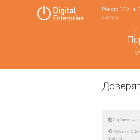
Реестр ESM- и I
систем
По
и
Доверят
Опубликовано 
Рубрики:
COBI
знаний