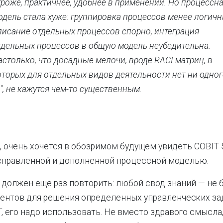
троже, практичнее, удобнее в применении. Но процессн
одель стала хуже: группировка процессов менее логичн
писание отдельных процессов спорно, интеграция
тдельных процессов в общую модель неубедительна.
астолько, что досадные мелочи, вроде RACI матриц, в
оторых для отдельных видов деятельности нет ни одно
R", не кажутся чем-то существенным.
, очень хочется в обозримом будущем увидеть COBIT 5
исправленной и дополненной процессной моделью.
и должен еще раз повторить: любой свод знаний — не 
ентов для решения определенных управленческих за
T, его надо использовать. Не вместо здравого смысла,