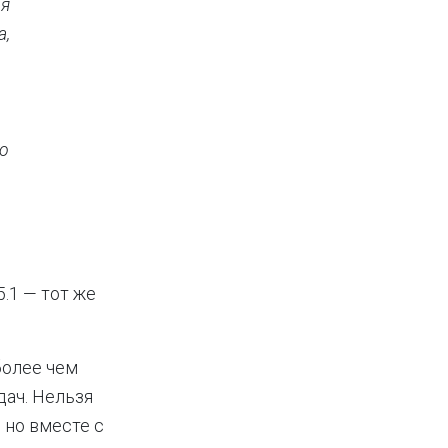
ая
а,
го
.1 — тот же
более чем
дач. Нельзя
 но вместе с