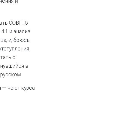
нения и
ать COBIT 5
4.1 и анализ
а, и, боюсь,
отступления
отать с
рнувшийся в
 русском.
— не от курса,