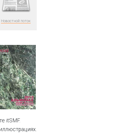
Новостной поток
е itSMF.
 иллюстрациях.