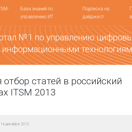
TSM-
База знаний по
Подписка на
управлению ИТ
дайджест
ртал №1 по управлению цифров
 информационными технология
 отбор статей в российский
х ITSM 2013
14 декабря 2012