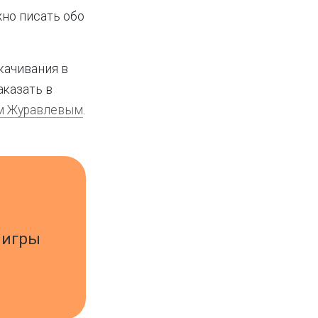
жно писать обо
качивания в
казать в
м Журавлевым
.
 игры