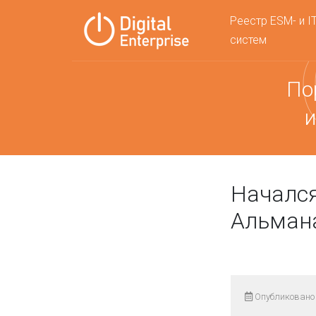
Реестр ESM- и I
систем
По
и
Начался
Альмана
Опубликовано 