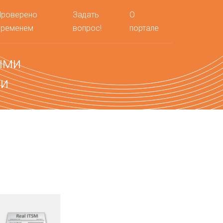
Проверено
Задать
О
временем
вопрос!
портале
ыми
ми