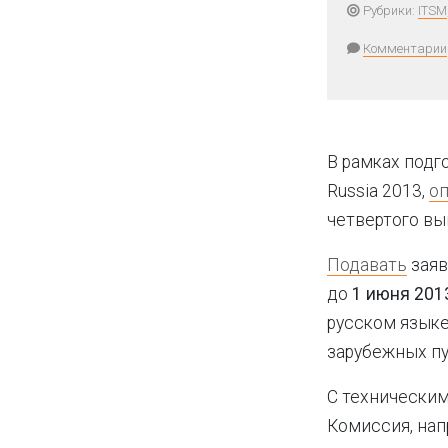
Рубрики:
ITSM
Комментарии
В рамках подг
Russia 2013,
о
четвертого в
Подавать
заяв
до
1 июня
201
русском языке
зарубежных пу
С техническим
Комиссия, нап