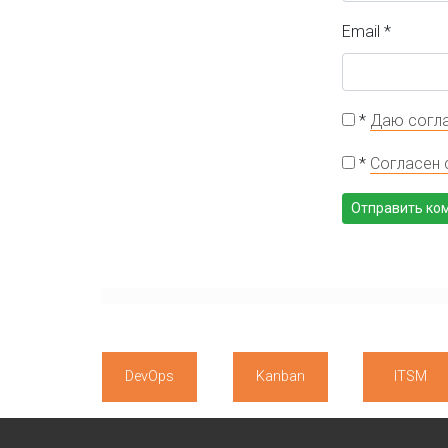
Email
*
*
Даю согла
*
Согласен 
DevOps
Kanban
ITSM