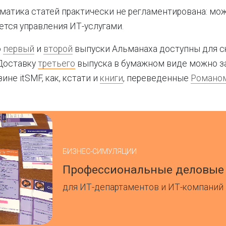
тематика статей практически не регламентирована: мо
ается управления ИТ-услугами.
о
первый
и
второй
выпуски Альманаха доступны для с
 Доставку
третьего
выпуска в бумажном виде можно за
не itSMF, как, кстати и
книги
, переведенные
Романо
БИЗНЕС-СИМУЛЯЦИИ
Профессиональные деловые
для ИТ-департаментов и ИТ-компаний